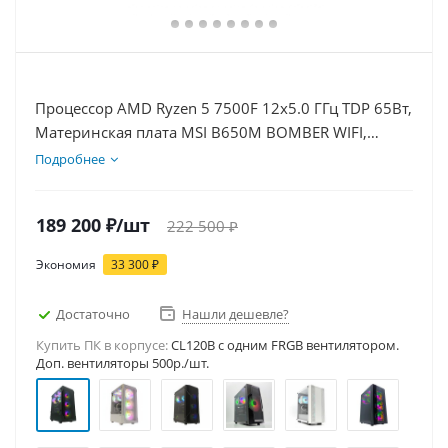
Процессор AMD Ryzen 5 7500F 12x5.0 ГГц TDP 65Вт,
Материнская плата MSI B650M BOMBER WIFI,
Видеокарта RTX 5060Ti 16Гб, Память DDR5 64Gb,
Подробнее
Диски SSD 1000Гб, БП 600Вт
189 200
₽
/шт
222 500
₽
Экономия
33 300
₽
Достаточно
Нашли дешевле?
Купить ПК в корпусе:
CL120B c одним FRGB вентилятором.
Доп. вентиляторы 500р./шт.