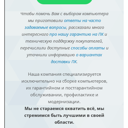
Чтобы помочь Вам с выбором компьютера
мы приготовили
ответы на часто
задаваемые вопросы
, рассказали много
интересного
про нашу гарантию на ПК
и
техническую поддержку покупателей,
перечислили доступные
способы оплаты
и
уточнили информацию
о вариантах
доставки ПК
.
Наша компания специализируется
исключительно на сборке компьютеров,
их гарантийном и постгарантийном
обслуживании, профилактике и
модернизации.
Мы не стараемся охватить всё, мы
стремимся быть лучшими в своей
области.