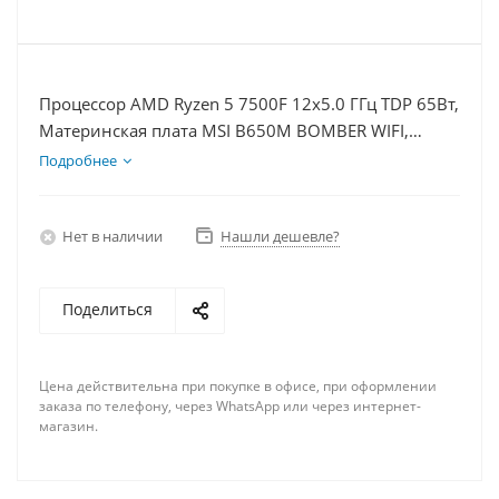
Процессор AMD Ryzen 5 7500F 12x5.0 ГГц TDP 65Вт,
Материнская плата MSI B650M BOMBER WIFI,
Видеокарта RTX 4060 8Гб, Память DDR5 64Gb,
Подробнее
Диски SSD 1000Гб, БП 600Вт
Нет в наличии
Нашли дешевле?
Поделиться
Цена действительна при покупке в офисе, при оформлении
заказа по телефону, через WhatsApp или через интернет-
магазин.