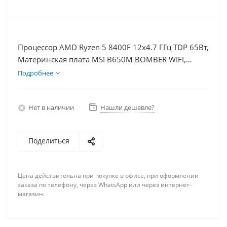
Процессор AMD Ryzen 5 8400F 12x4.7 ГГц TDP 65Вт,
Материнская плата MSI B650M BOMBER WIFI,
Видеокарта RTX 4060 8Гб, Память DDR5 64Gb,
Подробнее
Диски SSD 1000Гб + HDD 2Тб, БП 600Вт
Нет в наличии
Нашли дешевле?
Поделиться
Цена действительна при покупке в офисе, при оформлении
заказа по телефону, через WhatsApp или через интернет-
магазин.