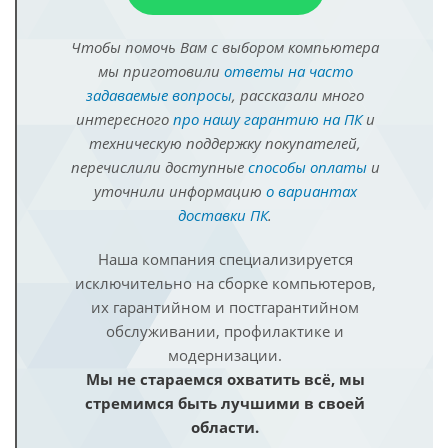
Чтобы помочь Вам с выбором компьютера
мы приготовили
ответы на часто
задаваемые вопросы
, рассказали много
интересного
про нашу гарантию на ПК
и
техническую поддержку покупателей,
перечислили доступные
способы оплаты
и
уточнили информацию
о вариантах
доставки ПК
.
Наша компания специализируется
исключительно на сборке компьютеров,
их гарантийном и постгарантийном
обслуживании, профилактике и
модернизации.
Мы не стараемся охватить всё, мы
стремимся быть лучшими в своей
области.