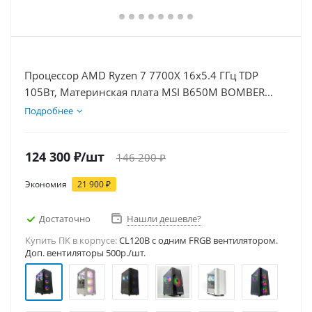
Процессор AMD Ryzen 7 7700X 16x5.4 ГГц TDP
105Вт, Материнская плата MSI B650M BOMBER
WIFI, Видеокарта RTX 5060 8Гб, Память
Подробнее
DDR5 16Gb, Диски SSD 1000Гб + HDD 1Тб, БП
600Вт
124 300
₽
/шт
146 200
₽
Экономия
21 900
₽
Достаточно
Нашли дешевле?
Купить ПК в корпусе:
CL120B c одним FRGB вентилятором.
Доп. вентиляторы 500р./шт.