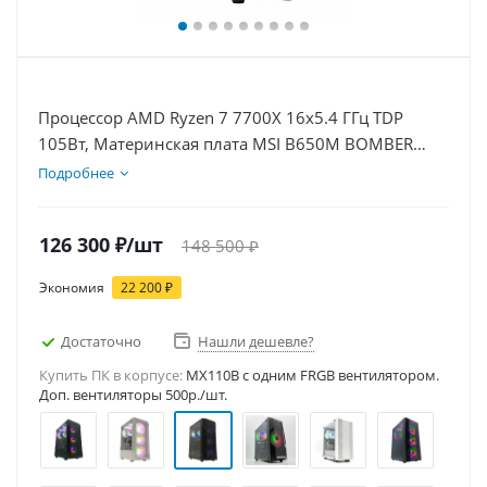
Процессор AMD Ryzen 7 7700X 16x5.4 ГГц TDP
105Вт, Материнская плата MSI B650M BOMBER
WIFI, Видеокарта RTX 5060 8Гб, Память
Подробнее
DDR5 16Gb, Диски SSD 1000Гб + HDD 2Тб, БП
600Вт
126 300
₽
/шт
148 500
₽
Экономия
22 200
₽
Достаточно
Нашли дешевле?
Купить ПК в корпусе:
MX110B c одним FRGB вентилятором.
Доп. вентиляторы 500р./шт.