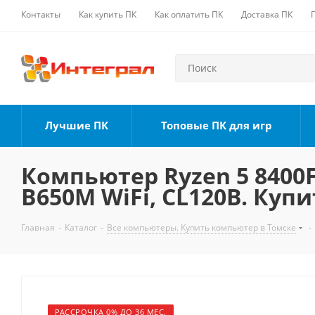
Контакты
Как купить ПК
Как оплатить ПК
Доставка ПК
Лучшие ПК
Топовые ПК для игр
Компьютер Ryzen 5 8400F,
B650M WiFi, CL120B. Купи
Главная
-
Каталог
-
Все компьютеры. Купить компьютер в Томске
-
РАССРОЧКА 0% ДО 36 МЕС.