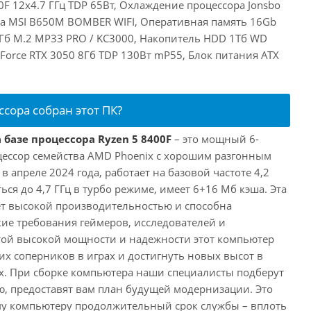
F 12x4.7 ГГц TDP 65Вт, Охлаждение процессора Jonsbo
та MSI B650M BOMBER WIFI, Оперативная память 16Gb
Гб M.2 MP33 PRO / KC3000, Накопитель HDD 1Тб WD
eForce RTX 3050 8Гб TDP 130Вт mP55, Блок питания ATX
ссора собран этот ПК?
 базе процессора Ryzen 5 8400F
– это мощный 6-
ессор семейства AMD Phoenix с хорошим разгонным
апреле 2024 года, работает на базовой частоте 4,2
ься до 4,7 ГГц в турбо режиме, имеет 6+16 Мб кэша. Эта
т высокой производительностью и способна
ие требования геймеров, исследователей и
этой высокой мощности и надежности этот компьютер
их соперников в играх и достигнуть новых высот в
. При сборке компьютера наши специалисты подберут
, предоставят вам план будущей модернизации. Это
му компьютеру продолжительный срок службы – вплоть