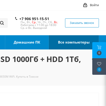
Войти
+7 906 951-15-51
Пн., Вт.,
Ср.
, Чт., Пт., Сб.,
Вс.
Заказать звонок
Работаем с 11:00 до 18:00
Ср. и Вс. Выходной
Домашние ПК
Все компьютеры
0
SSD 1000Гб + HDD 1Тб,
0
B650M WiFi. Купить в Томске