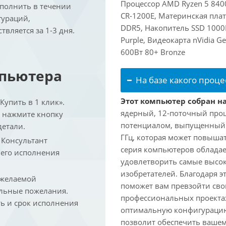
Процессор AMD Ryzen 5 8400
ыполнить в течении
CR-1200E, Материнская пла
гураций,
DDR5, Накопитель SSD 1000
вляется за 1-3 дня.
Purple, Видеокарта nVidia G
600Вт 80+ Bronze
мпьютера
На базе какого проце
Этот компьютер собран на
упить в 1 клик».
ядерный, 12-поточный проц
и нажмите кнопку
потенциалом, выпущенный в 
детали.
ГГц, которая может повышат
. Консультант
серия компьютеров обладае
 его исполнения
удовлетворить самые высок
изобретателей. Благодаря 
 желаемой
поможет вам превзойти сво
льные пожелания.
профессиональных проектах
ть и срок исполнения
оптимальную конфигурацию
позволит обеспечить ваше