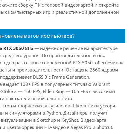
акажите сборку ПК с топовой видеокартой и откройте
нных компьютерных игр и реалистичной дополненной
тановлена в этом компьютере?
e RTX 3050 8ГБ
— надёжное решение на архитектуре
и среднего уровня. По производительности она
 в два раза слабее современной RTX 5050, обеспечивая
цены и производительности. Оснащена 2560 ядрами
поддерживает DLSS 3 с Frame Generation.
а выдаёт 100+ FPS в популярных титулах: Valorant
-Strike 2 — 160 FPS, Elden Ring — 105 FPS с высокими
ти показатели значительно ниже.
ентов и творческих энтузиастов. Школьники ускорят
и и симуляторами в Python. Дизайнеры получат
визуализации в Sketchup и KeyShot. Видеокарта
и цветокоррекции HD-видео в Vegas Pro и Shotcut.