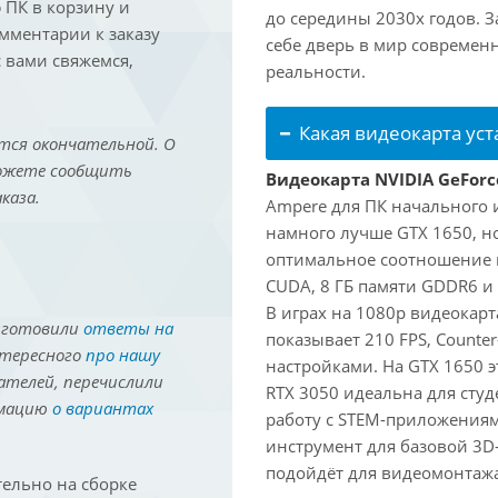
ПК в корзину и
до середины 2030х годов. З
омментарии к заказу
себе дверь в мир совреме
 вами свяжемся,
реальности.
Какая видеокарта ус
тся окончательной. О
можете сообщить
Видеокарта NVIDIA GeForc
каза.
Ampere для ПК начального 
намного лучше GTX 1650, но
оптимальное соотношение 
CUDA, 8 ГБ памяти GDDR6 и 
В играх на 1080p видеокарт
иготовили
ответы на
показывает 210 FPS, Counter
нтересного
про нашу
настройками. На GTX 1650 э
ателей, перечислили
RTX 3050 идеальна для студ
рмацию
о вариантах
работу с STEM-приложениям
инструмент для базовой 3D-
подойдёт для видеомонтажа 
ельно на сборке