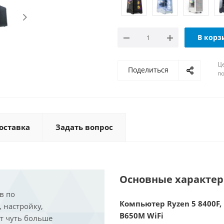
В корз
Ц
Поделиться
по
оставка
Задать вопрос
Основные характе
в по
Компьютер Ryzen 5 8400F, 
, настройку,
B650M WiFi
ит чуть больше