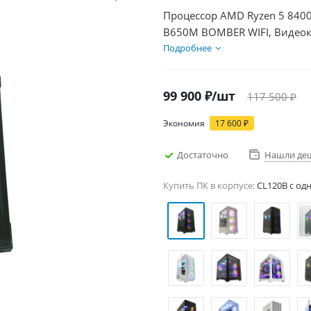
Процессор AMD Ryzen 5 8400
B650M BOMBER WIFI, Видеок
1000Гб + HDD 1Тб, БП 600Вт
Подробнее
99 900
₽
/шт
117 500
₽
Экономия
17 600
₽
Достаточно
Нашли де
Купить ПК в корпусе:
CL120B c од