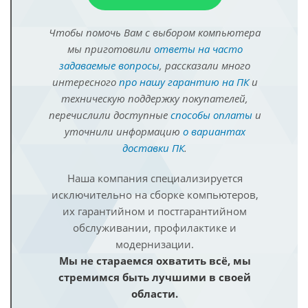
Чтобы помочь Вам с выбором компьютера
мы приготовили
ответы на часто
задаваемые вопросы
, рассказали много
интересного
про нашу гарантию на ПК
и
техническую поддержку покупателей,
перечислили доступные
способы оплаты
и
уточнили информацию
о вариантах
доставки ПК
.
Наша компания специализируется
исключительно на сборке компьютеров,
их гарантийном и постгарантийном
обслуживании, профилактике и
модернизации.
Мы не стараемся охватить всё, мы
стремимся быть лучшими в своей
области.