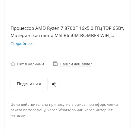
Процессор AMD Ryzen 7 8700F 16x5.0 ГГц TDP 65Вт,
Материнская плата MSI B650M BOMBER WIFI,
Видеокарта RTX 3050 8Гб, Память DDR5 16Gb,
Подробнее
Диски SSD 1000Гб + HDD 2Тб, БП 600Вт
Нет в наличии
Нашли дешевле?
Поделиться
Цена действительна при покупке в офисе, при оформлении
заказа по телефону, через WhatsApp или через интернет-
магазин.