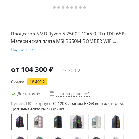
Процессор AMD Ryzen 5 7500F 12x5.0 ГГц TDP 65Вт,
Материнская плата MSI B650M BOMBER WIFI,
Видеокарта RTX 5060Ti 8Гб, Память DDR5 16Gb,
Подробнее
Диски SSD 1000Гб, БП 600Вт
от
104 300 ₽
122 700 ₽
Скидка
18 400 ₽
Достаточно
Нашли дешевле?
Купить ПК в корпусе:
CL120B c одним FRGB вентилятором.
Доп. вентиляторы 500р./шт.