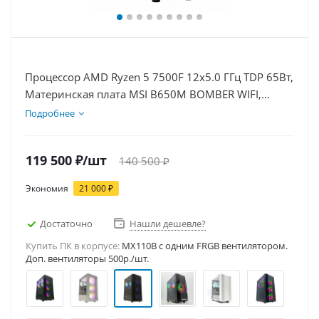
Процессор AMD Ryzen 5 7500F 12x5.0 ГГц TDP 65Вт,
Материнская плата MSI B650M BOMBER WIFI,
Видеокарта RTX 5060Ti 8Гб, Память DDR5 16Gb,
Подробнее
Диски SSD 1000Гб + HDD 2Тб, БП 600Вт
119 500
₽
/шт
140 500
₽
Экономия
21 000
₽
Достаточно
Нашли дешевле?
Купить ПК в корпусе:
MX110B c одним FRGB вентилятором.
Доп. вентиляторы 500р./шт.