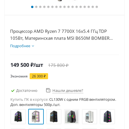
Процессор AMD Ryzen 7 7700X 16x5.4 ГГц TDP
105Вт, Материнская плата MSI B650M BOMBER
WIFI, Видеокарта RTX 5060Ti 16Гб, Память
Подробнее
DDR5 16Gb, Диски SSD 1000Гб + HDD 1Тб, БП
600Вт
149 500
₽
/шт
175 800
₽
Экономия
26 300
₽
Достаточно
Нашли дешевле?
Купить ПК в корпусе:
CL130W c одним FRGB вентилятором.
Доп. вентиляторы 500р./шт.