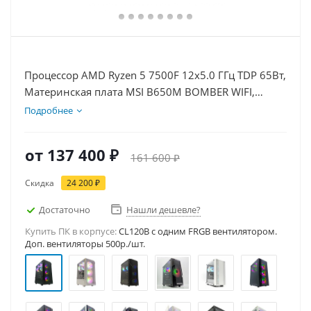
Процессор AMD Ryzen 5 7500F 12x5.0 ГГц TDP 65Вт,
Материнская плата MSI B650M BOMBER WIFI,
Видеокарта RTX 5060Ti 16Гб, Память DDR5 16Gb,
Подробнее
Диски SSD 1000Гб + HDD 1Тб, БП 600Вт
от
137 400 ₽
161 600 ₽
Скидка
24 200 ₽
Достаточно
Нашли дешевле?
Купить ПК в корпусе:
CL120B c одним FRGB вентилятором.
Доп. вентиляторы 500р./шт.