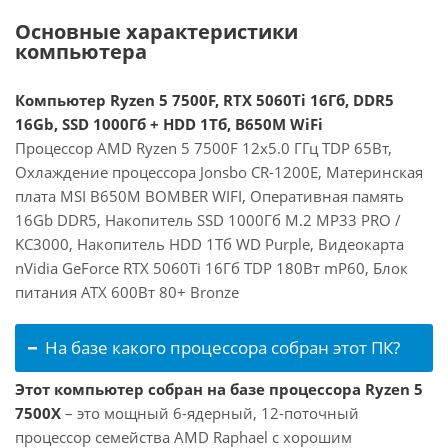
Основные характеристики
компьютера
Компьютер Ryzen 5 7500F, RTX 5060Ti 16Гб, DDR5
16Gb, SSD 1000Гб + HDD 1Тб, B650M WiFi
Процессор AMD Ryzen 5 7500F 12x5.0 ГГц TDP 65Вт,
Охлаждение процессора Jonsbo CR-1200E, Материнская
плата MSI B650M BOMBER WIFI, Оперативная память
16Gb DDR5, Накопитель SSD 1000Гб M.2 MP33 PRO /
KC3000, Накопитель HDD 1Тб WD Purple, Видеокарта
nVidia GeForce RTX 5060Ti 16Гб TDP 180Вт mP60, Блок
питания ATX 600Вт 80+ Bronze
На базе какого процессора собран этот ПК?
Этот компьютер собран на базе процессора Ryzen 5
7500X
– это мощный 6-ядерный, 12-поточный
процессор семейства AMD Raphael с хорошим