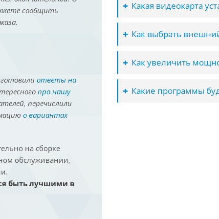
Какая видеокарта ус
можете сообщить
каза.
Как выбрать внешний
Как увеличить мощно
иготовили
ответы на
Какие программы буд
нтересного
про нашу
ателей, перечислили
рмацию
о вариантах
ельно на сборке
йном обслуживании,
и.
ся быть лучшими в