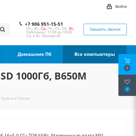
Войти
+7 906 951-15-51
Пн., Вт.,
Ср.
, Чт., Пт., Сб.,
Вс.
Заказать звонок
Работаем с 11:00 до 18:00
Ср. и Вс. Выходной
Домашние ПК
Все компьютеры
0
SSD 1000Гб, B650M
0
. Купить в Томске
F 16x5.0 ГГц TDP 65Вт, Материнская плата MSI