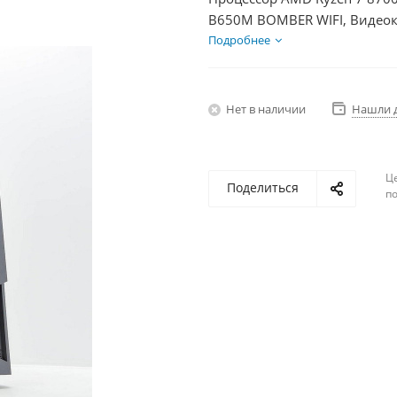
B650M BOMBER WIFI, Видеок
1000Гб, БП 600Вт
Подробнее
Нет в наличии
Нашли 
Ц
Поделиться
по