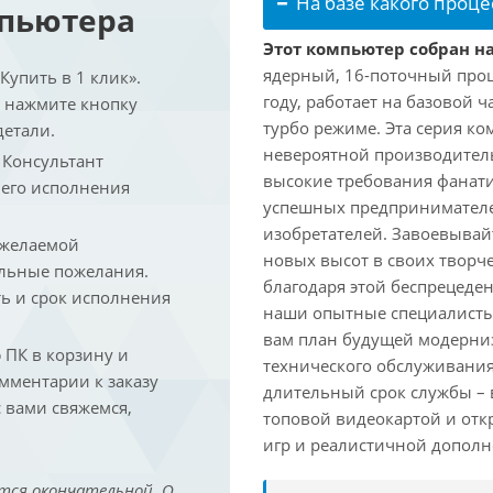
На базе какого проце
мпьютера
Этот компьютер собран на
ядерный, 16-поточный проц
упить в 1 клик».
году, работает на базовой ч
и нажмите кнопку
турбо режиме. Эта серия к
детали.
невероятной производитель
. Консультант
высокие требования фанат
 его исполнения
успешных предпринимателей
изобретателей. Завоевывай
 желаемой
новых высот в своих творч
льные пожелания.
благодаря этой беспрецеде
ть и срок исполнения
наши опытные специалисты
вам план будущей модерниз
ПК в корзину и
технического обслуживания
омментарии к заказу
длительный срок службы – в
 вами свяжемся,
топовой видеокартой и отк
игр и реалистичной дополн
тся окончательной. О