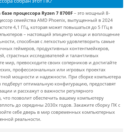
ссора собран этот ПК?
 базе процессора Ryzen 7 8700F
– это мощный 8-
ессор семейства AMD Phoenix, выпущенный в 2024
астоте 4,1 ГГц, которая может повышаться до 5 ГГц в
омпьютеров – настоящий эпицентр мощи и воплощение
ности, способная с легкостью удовлетворить самые
ичных геймеров, продуктивных контентмейкеров,
, страстных исследователей и талантливых
те мир, превосходите своих соперников и достигайте
еских, профессиональных или игровых проектах
нтной мощности и надежности. При сборке компьютера
 подберут оптимальную конфигурацию, предоставят
ации и расскажут о важности регулярного
, что позволит обеспечить вашему компьютеру
плоть до середины 2030х годов. Закажите сборку ПК с
ройте себе дверь в мир современных компьютерных
енной реальности.