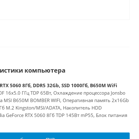
ристики компьютера
RTX 5060 8Гб, DDR5 32Gb, SSD 1000Гб, B650M WiFi
F 16x5.0 ГГц TDP 65Вт, Охлаждение процессора Jonsbo
та MSI B650M BOMBER WIFI, Оперативная память 2x16Gb
Гб M.2 Kingston/MSI/ADATA, Накопитель HDD
dia GeForce RTX 5060 8Гб TDP 145Вт mP55, Блок питания