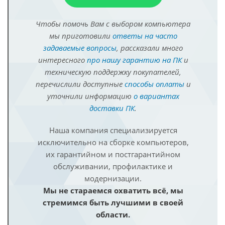
Чтобы помочь Вам с выбором компьютера
мы приготовили
ответы на часто
задаваемые вопросы
, рассказали много
интересного
про нашу гарантию на ПК
и
техническую поддержку покупателей,
перечислили доступные
способы оплаты
и
уточнили информацию
о вариантах
доставки ПК
.
Наша компания специализируется
исключительно на сборке компьютеров,
их гарантийном и постгарантийном
обслуживании, профилактике и
модернизации.
Мы не стараемся охватить всё, мы
стремимся быть лучшими в своей
области.