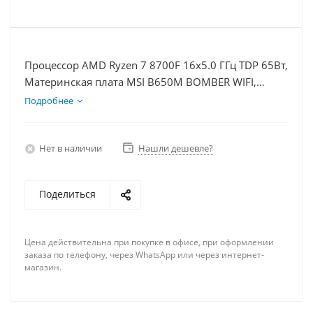
Процессор AMD Ryzen 7 8700F 16x5.0 ГГц TDP 65Вт,
Материнская плата MSI B650M BOMBER WIFI,
Видеокарта RTX 5060 8Гб, Память DDR5 32Gb,
Подробнее
Диски SSD 1000Гб + HDD 2Тб, БП 600Вт
Нет в наличии
Нашли дешевле?
Поделиться
Цена действительна при покупке в офисе, при оформлении
заказа по телефону, через WhatsApp или через интернет-
магазин.