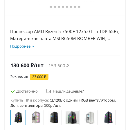
Процессор AMD Ryzen 5 7500F 12x5.0 ГГц TDP 65Вт,
Материнская плата MSI B650M BOMBER WIFI,
Видеокарта RTX 5060 8Гб, Память DDR5 32Gb,
Подробнее
Диски SSD 1000Гб + HDD 2Тб, БП 600Вт
130 600
₽
/шт
153 600
₽
Экономия
23 000
₽
Достаточно
Нашли дешевле?
Купить ПК в корпусе:
CL120B c одним FRGB вентилятором.
Доп. вентиляторы 500р./шт.