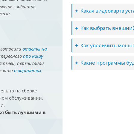
можете сообщить
Какая видеокарта ус
каза.
Как выбрать внешний
Как увеличить мощно
иготовили
ответы на
нтересного
про нашу
Какие программы буд
ателей, перечислили
рмацию
о вариантах
ельно на сборке
йном обслуживании,
и.
ся быть лучшими в