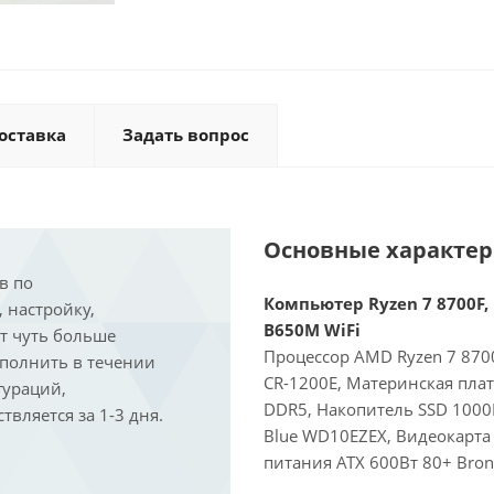
оставка
Задать вопрос
Основные характе
в по
Компьютер Ryzen 7 8700F, 
, настройку,
B650M WiFi
ит чуть больше
Процессор AMD Ryzen 7 8700
ыполнить в течении
CR-1200E, Материнская пла
гураций,
DDR5, Накопитель SSD 1000
вляется за 1-3 дня.
Blue WD10EZEX, Видеокарта 
питания ATX 600Вт 80+ Bron