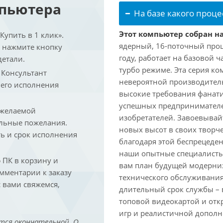
мпьютера
На базе какого проце
Этот компьютер собран на
упить в 1 клик».
ядерный, 16-поточный проц
и нажмите кнопку
году, работает на базовой ч
детали.
турбо режиме. Эта серия к
. Консультант
невероятной производитель
 его исполнения
высокие требования фанат
успешных предпринимателей
 желаемой
изобретателей. Завоевывай
льные пожелания.
новых высот в своих творч
ть и срок исполнения
благодаря этой беспрецеде
наши опытные специалисты
ПК в корзину и
вам план будущей модерниз
омментарии к заказу
технического обслуживания
 вами свяжемся,
длительный срок службы – в
топовой видеокартой и отк
игр и реалистичной дополн
тся окончательной. О