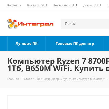
Контакты
Как купить ПК
Как оплатить ПК
Доставка ПК
Лучшие ПК
Топовые ПК для игр
Компьютер Ryzen 7 8700F,
1Тб, B650M WiFi. Купить 
Главная
-
Каталог
-
Все компьютеры. Купить компьютер в Томске
-