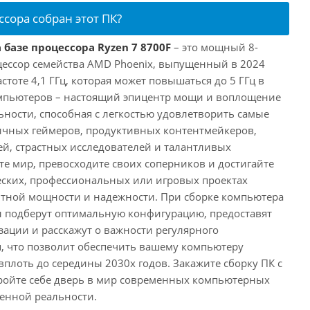
ссора собран этот ПК?
 базе процессора Ryzen 7 8700F
– это мощный 8-
ессор семейства AMD Phoenix, выпущенный в 2024
астоте 4,1 ГГц, которая может повышаться до 5 ГГц в
омпьютеров – настоящий эпицентр мощи и воплощение
ности, способная с легкостью удовлетворить самые
ичных геймеров, продуктивных контентмейкеров,
, страстных исследователей и талантливых
те мир, превосходите своих соперников и достигайте
еских, профессиональных или игровых проектах
нтной мощности и надежности. При сборке компьютера
 подберут оптимальную конфигурацию, предоставят
ации и расскажут о важности регулярного
, что позволит обеспечить вашему компьютеру
плоть до середины 2030х годов. Закажите сборку ПК с
ройте себе дверь в мир современных компьютерных
енной реальности.