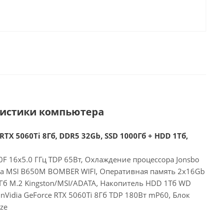
ристики компьютера
RTX 5060Ti 8Гб, DDR5 32Gb, SSD 1000Гб + HDD 1Тб,
F 16x5.0 ГГц TDP 65Вт, Охлаждение процессора Jonsbo
та MSI B650M BOMBER WIFI, Оперативная память 2x16Gb
Гб M.2 Kingston/MSI/ADATA, Накопитель HDD 1Тб WD
nVidia GeForce RTX 5060Ti 8Гб TDP 180Вт mP60, Блок
ze