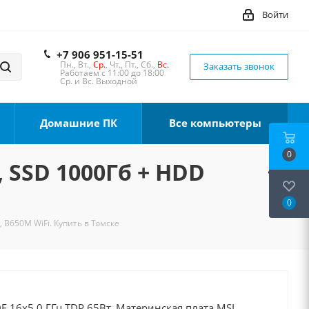
Войти
+7 906 951-15-51
Пн., Вт.,
Ср.
, Чт., Пт., Сб.,
Вс.
Заказать звонок
Работаем с 11:00 до 18:00
Ср. и Вс. Выходной
Домашние ПК
Все компьютеры
0
, SSD 1000Гб + HDD
0
, B650M WiFi. Купить в Томске
F 16x5.0 ГГц TDP 65Вт, Материнская плата MSI