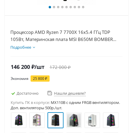
Процессор AMD Ryzen 7 7700X 16x5.4 ГГц TDP
105Вт, Материнская плата MSI B650M BOMBER
WIFI, Видеокарта RTX 5060Ti 8Гб, Память
Подробнее
DDR5 32Gb, Диски SSD 1000Гб + HDD 1Тб, БП
600Вт
146 200
₽
/шт
172 000
₽
Экономия
25 800
₽
Достаточно
Нашли дешевле?
Купить ПК в корпусе:
MX110B c одним FRGB вентилятором.
Доп. вентиляторы 500р./шт.