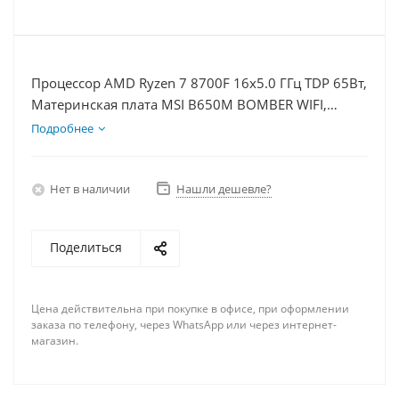
Процессор AMD Ryzen 7 8700F 16x5.0 ГГц TDP 65Вт,
Материнская плата MSI B650M BOMBER WIFI,
Видеокарта RTX 5060Ti 8Гб, Память DDR5 32Gb,
Подробнее
Диски SSD 1000Гб, БП 600Вт
Нет в наличии
Нашли дешевле?
Поделиться
Цена действительна при покупке в офисе, при оформлении
заказа по телефону, через WhatsApp или через интернет-
магазин.