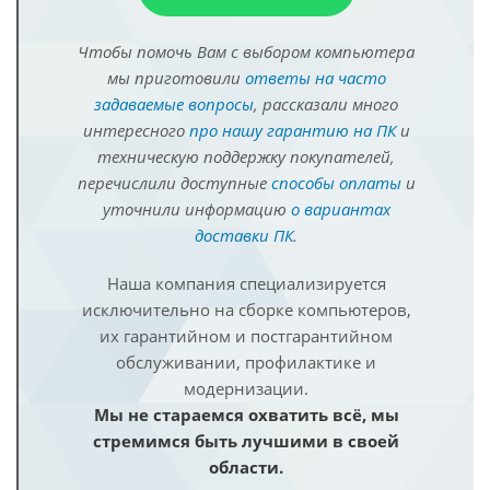
Чтобы помочь Вам с выбором компьютера
мы приготовили
ответы на часто
задаваемые вопросы
, рассказали много
интересного
про нашу гарантию на ПК
и
техническую поддержку покупателей,
перечислили доступные
способы оплаты
и
уточнили информацию
о вариантах
доставки ПК
.
Наша компания специализируется
исключительно на сборке компьютеров,
их гарантийном и постгарантийном
обслуживании, профилактике и
модернизации.
Мы не стараемся охватить всё, мы
стремимся быть лучшими в своей
области.