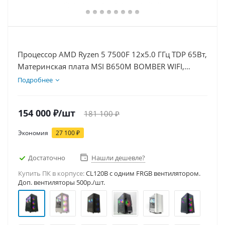
Процессор AMD Ryzen 5 7500F 12x5.0 ГГц TDP 65Вт,
Материнская плата MSI B650M BOMBER WIFI,
Видеокарта RTX 5060Ti 16Гб, Память DDR5 32Gb,
Подробнее
Диски SSD 1000Гб + HDD 1Тб, БП 600Вт
154 000
₽
/шт
181 100
₽
Экономия
27 100
₽
Достаточно
Нашли дешевле?
Купить ПК в корпусе:
CL120B c одним FRGB вентилятором.
Доп. вентиляторы 500р./шт.