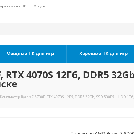
Гарантия на ПК
Услуги
Мощные ПК для игр
Хорошие ПК для игр
 RTX 4070S 12Гб, DDR5 32Gb
мске
Компьютер Ryzen 7 8700F, RTX 4070S 12Гб, DDR5 32Gb, SSD 500Гб + HDD 1Тб,
Процессор AMD Ryzen 7 8700