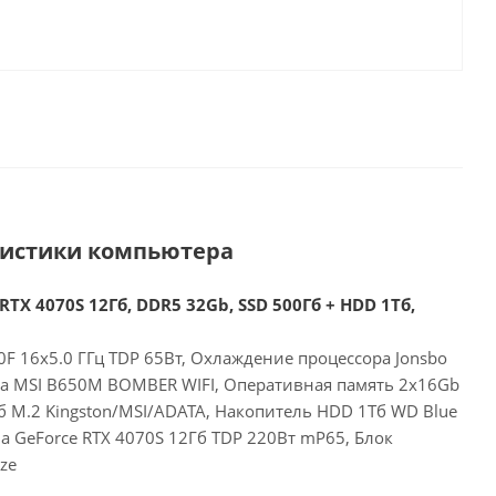
ристики компьютера
RTX 4070S 12Гб, DDR5 32Gb, SSD 500Гб + HDD 1Тб,
F 16x5.0 ГГц TDP 65Вт, Охлаждение процессора Jonsbo
та MSI B650M BOMBER WIFI, Оперативная память 2x16Gb
б M.2 Kingston/MSI/ADATA, Накопитель HDD 1Тб WD Blue
a GeForce RTX 4070S 12Гб TDP 220Вт mP65, Блок
ze