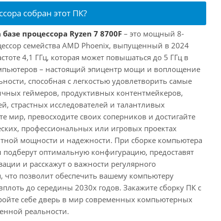
ссора собран этот ПК?
 базе процессора Ryzen 7 8700F
– это мощный 8-
ессор семейства AMD Phoenix, выпущенный в 2024
астоте 4,1 ГГц, которая может повышаться до 5 ГГц в
омпьютеров – настоящий эпицентр мощи и воплощение
ности, способная с легкостью удовлетворить самые
ичных геймеров, продуктивных контентмейкеров,
, страстных исследователей и талантливых
те мир, превосходите своих соперников и достигайте
еских, профессиональных или игровых проектах
нтной мощности и надежности. При сборке компьютера
 подберут оптимальную конфигурацию, предоставят
ации и расскажут о важности регулярного
, что позволит обеспечить вашему компьютеру
плоть до середины 2030х годов. Закажите сборку ПК с
ройте себе дверь в мир современных компьютерных
енной реальности.