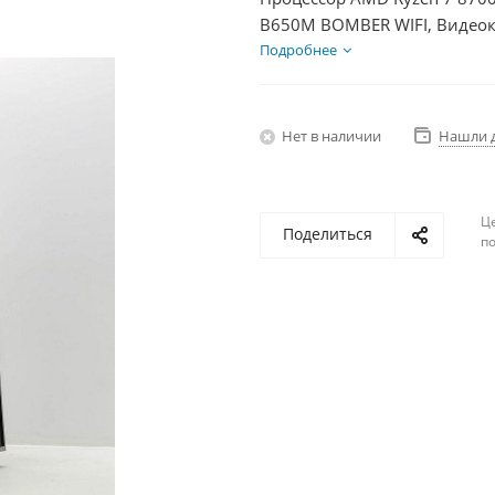
B650M BOMBER WIFI, Видеок
SSD 500Гб + HDD 1Тб, БП 75
Подробнее
Нет в наличии
Нашли 
Ц
Поделиться
по