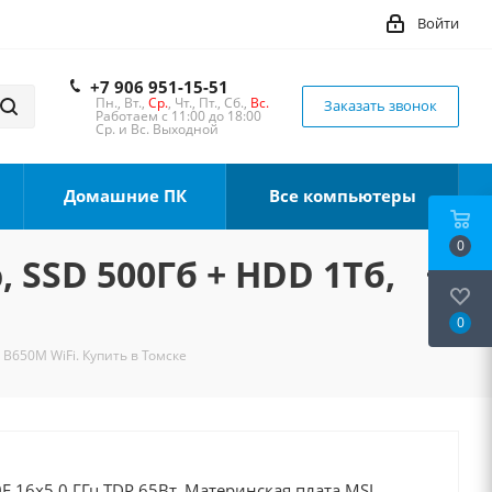
Войти
+7 906 951-15-51
Пн., Вт.,
Ср.
, Чт., Пт., Сб.,
Вс.
Заказать звонок
Работаем с 11:00 до 18:00
Ср. и Вс. Выходной
Домашние ПК
Все компьютеры
0
, SSD 500Гб + HDD 1Тб,
0
 B650M WiFi. Купить в Томске
F 16x5.0 ГГц TDP 65Вт, Материнская плата MSI