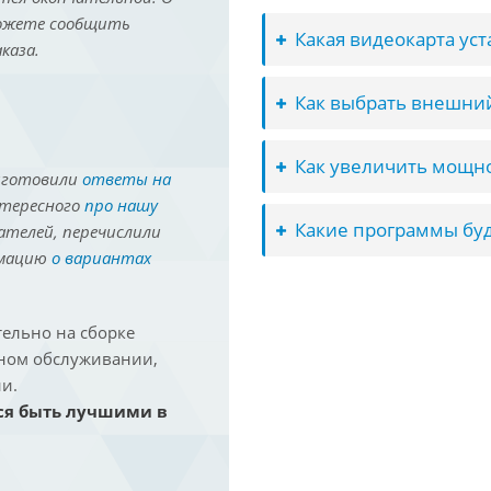
можете сообщить
Какая видеокарта ус
каза.
Как выбрать внешний
Как увеличить мощно
иготовили
ответы на
нтересного
про нашу
Какие программы буд
ателей, перечислили
рмацию
о вариантах
ельно на сборке
йном обслуживании,
и.
ся быть лучшими в