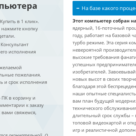
мпьютера
На базе какого проце
Этот компьютер собран на
упить в 1 клик».
ядерный, 16-поточный проц
и нажмите кнопку
году, работает на базовой ч
детали.
турбо режиме. Эта серия к
. Консультант
невероятной производитель
 его исполнения
высокие требования фанат
успешных предпринимателей
 желаемой
изобретателей. Завоевывай
льные пожелания.
новых высот в своих творч
ть и срок исполнения
благодаря этой беспрецеде
наши опытные специалисты
ПК в корзину и
вам план будущей модерниз
омментарии к заказу
технического обслуживания
 вами свяжемся,
длительный срок службы – в
топовой видеокартой и отк
игр и реалистичной дополн
тся окончательной. О