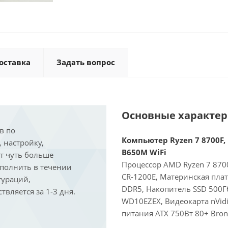
оставка
Задать вопрос
Основные характе
в по
Компьютер Ryzen 7 8700F, 
, настройку,
B650M WiFi
ит чуть больше
Процессор AMD Ryzen 7 8700
ыполнить в течении
CR-1200E, Материнская пла
гураций,
DDR5, Накопитель SSD 500Г
вляется за 1-3 дня.
WD10EZEX, Видеокарта nVidi
питания ATX 750Вт 80+ Bron