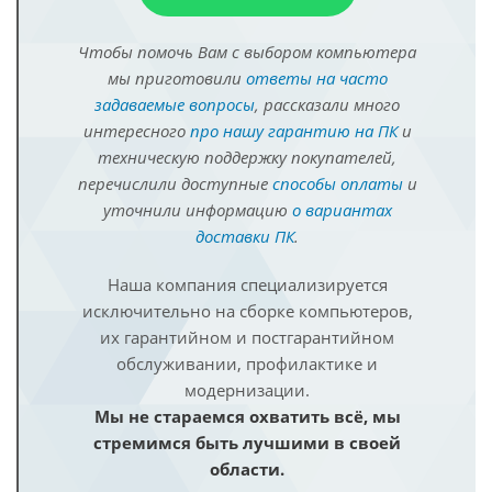
Чтобы помочь Вам с выбором компьютера
мы приготовили
ответы на часто
задаваемые вопросы
, рассказали много
интересного
про нашу гарантию на ПК
и
техническую поддержку покупателей,
перечислили доступные
способы оплаты
и
уточнили информацию
о вариантах
доставки ПК
.
Наша компания специализируется
исключительно на сборке компьютеров,
их гарантийном и постгарантийном
обслуживании, профилактике и
модернизации.
Мы не стараемся охватить всё, мы
стремимся быть лучшими в своей
области.