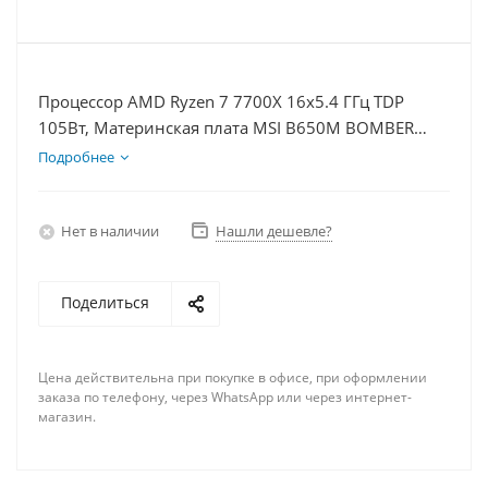
Процессор AMD Ryzen 7 7700X 16x5.4 ГГц TDP
105Вт, Материнская плата MSI B650M BOMBER
WIFI, Видеокарта RTX 4070S 12Гб, Память
Подробнее
DDR5 32Gb, Диски SSD 500Гб + HDD 1Тб, БП 750Вт
Нет в наличии
Нашли дешевле?
Поделиться
Цена действительна при покупке в офисе, при оформлении
заказа по телефону, через WhatsApp или через интернет-
магазин.