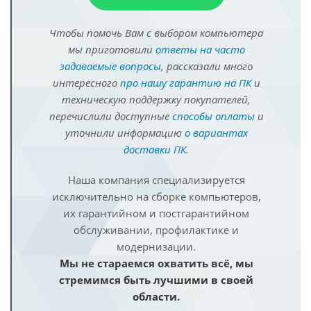
Чтобы помочь Вам с выбором компьютера
мы приготовили
ответы на часто
задаваемые вопросы
, рассказали много
интересного
про нашу гарантию на ПК
и
техническую поддержку покупателей,
перечислили доступные
способы оплаты
и
уточнили информацию
о вариантах
доставки ПК
.
Наша компания специализируется
исключительно на сборке компьютеров,
их гарантийном и постгарантийном
обслуживании, профилактике и
модернизации.
Мы не стараемся охватить всё, мы
стремимся быть лучшими в своей
области.