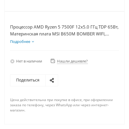
Процессор AMD Ryzen 5 7500F 12x5.0 ГГц TDP 65Вт,
Материнская плата MSI B650M BOMBER WIFI,
Видеокарта RTX 5070 12Гб, Память DDR5 32Gb,
Подробнее
Диски SSD 500Гб + HDD 1Тб, БП 750Вт
Нет в наличии
Нашли дешевле?
Поделиться
Цена действительна при покупке в офисе, при оформлении
заказа по телефону, через WhatsApp или через интернет-
магазин.