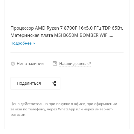
Процессор AMD Ryzen 7 8700F 16x5.0 ГГц TDP 65Вт,
Материнская плата MSI B650M BOMBER WIFI,
Видеокарта RTX 5070 12Гб, Память DDR5 32Gb,
Подробнее
Диски SSD 500Гб + HDD 2Тб, БП 750Вт
Нет в наличии
Нашли дешевле?
Поделиться
Цена действительна при покупке в офисе, при оформлении
заказа по телефону, через WhatsApp или через интернет-
магазин.