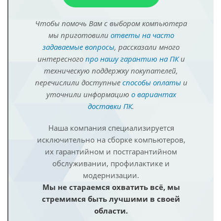
Чтобы помочь Вам с выбором компьютера
мы приготовили
ответы на часто
задаваемые вопросы
, рассказали много
интересного
про нашу гарантию на ПК
и
техническую поддержку покупателей,
перечислили доступные
способы оплаты
и
уточнили информацию
о вариантах
доставки ПК
.
Наша компания специализируется
исключительно на сборке компьютеров,
их гарантийном и постгарантийном
обслуживании, профилактике и
модернизации.
Мы не стараемся охватить всё, мы
стремимся быть лучшими в своей
области.