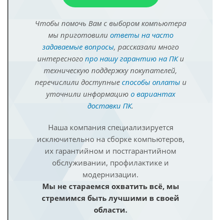
Чтобы помочь Вам с выбором компьютера
мы приготовили
ответы на часто
задаваемые вопросы
, рассказали много
интересного
про нашу гарантию на ПК
и
техническую поддержку покупателей,
перечислили доступные
способы оплаты
и
уточнили информацию
о вариантах
доставки ПК
.
Наша компания специализируется
исключительно на сборке компьютеров,
их гарантийном и постгарантийном
обслуживании, профилактике и
модернизации.
Мы не стараемся охватить всё, мы
стремимся быть лучшими в своей
области.