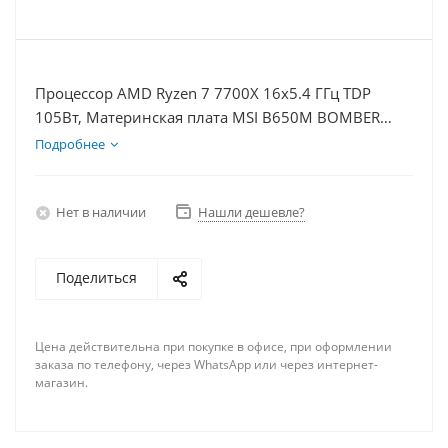
Процессор AMD Ryzen 7 7700X 16x5.4 ГГц TDP
105Вт, Материнская плата MSI B650M BOMBER
WIFI, Видеокарта RTX 4070S 12Гб, Память
Подробнее
DDR5 16Gb, Диски SSD 500Гб + HDD 1Тб, БП 750Вт
Нет в наличии
Нашли дешевле?
Поделиться
Цена действительна при покупке в офисе, при оформлении
заказа по телефону, через WhatsApp или через интернет-
магазин.