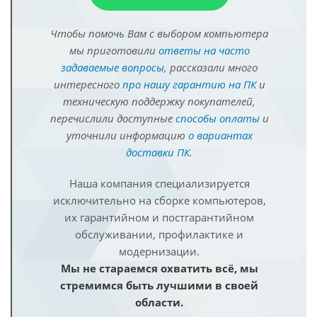
Чтобы помочь Вам с выбором компьютера
мы приготовили
ответы на часто
задаваемые вопросы
, рассказали много
интересного
про нашу гарантию на ПК
и
техническую поддержку покупателей,
перечислили доступные
способы оплаты
и
уточнили информацию
о вариантах
доставки ПК
.
Наша компания специализируется
исключительно на сборке компьютеров,
их гарантийном и постгарантийном
обслуживании, профилактике и
модернизации.
Мы не стараемся охватить всё, мы
стремимся быть лучшими в своей
области.