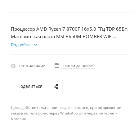
Процессор AMD Ryzen 7 8700F 16x5.0 ГГц TDP 65Вт,
Материнская плата MSI B650M BOMBER WIFI,
Видеокарта RTX 4070S 12Гб, Память DDR5 32Gb,
Подробнее
Диски SSD 1000Гб + HDD 2Тб, БП 750Вт
Нет в наличии
Нашли дешевле?
Поделиться
Цена действительна при покупке в офисе, при оформлении
заказа по телефону, через WhatsApp или через интернет-
магазин.