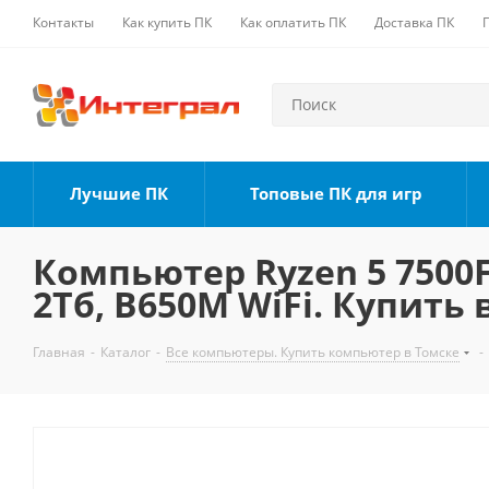
Контакты
Как купить ПК
Как оплатить ПК
Доставка ПК
Лучшие ПК
Топовые ПК для игр
Компьютер Ryzen 5 7500F,
2Тб, B650M WiFi. Купить 
Главная
-
Каталог
-
Все компьютеры. Купить компьютер в Томске
-