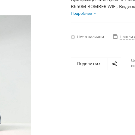
B650M BOMBER WIFI, Видеок
1000Гб + HDD 2Тб, БП 750Вт
Подробнее
Нет в наличии
Нашли 
Ц
Поделиться
по