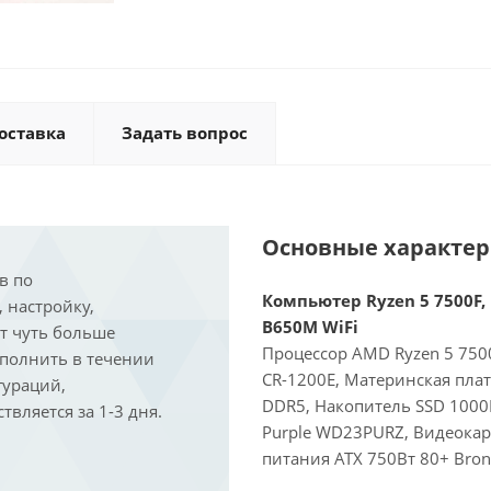
оставка
Задать вопрос
Основные характе
в по
Компьютер Ryzen 5 7500F, 
, настройку,
B650M WiFi
ит чуть больше
Процессор AMD Ryzen 5 7500
ыполнить в течении
CR-1200E, Материнская пла
гураций,
DDR5, Накопитель SSD 1000
вляется за 1-3 дня.
Purple WD23PURZ, Видеокарт
питания ATX 750Вт 80+ Bron