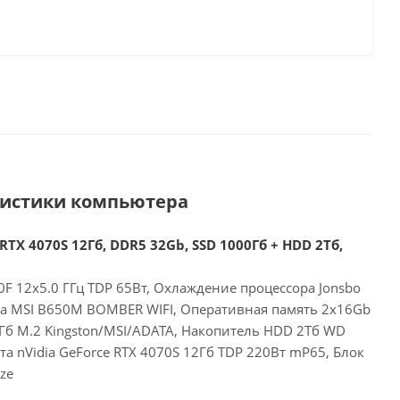
ристики компьютера
RTX 4070S 12Гб, DDR5 32Gb, SSD 1000Гб + HDD 2Тб,
F 12x5.0 ГГц TDP 65Вт, Охлаждение процессора Jonsbo
та MSI B650M BOMBER WIFI, Оперативная память 2x16Gb
Гб M.2 Kingston/MSI/ADATA, Накопитель HDD 2Тб WD
а nVidia GeForce RTX 4070S 12Гб TDP 220Вт mP65, Блок
ze