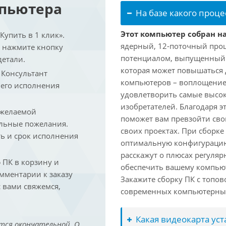
мпьютера
На базе какого проце
Этот компьютер собран на
упить в 1 клик».
ядерный, 12-поточный проц
и нажмите кнопку
потенциалом, выпущенный в 
детали.
которая может повышаться д
. Консультант
компьютеров – воплощение
 его исполнения
удовлетворить самые высок
изобретателей. Благодаря 
 желаемой
поможет вам превзойти сво
льные пожелания.
своих проектах. При сборк
ть и срок исполнения
оптимальную конфигурацию
расскажут о плюсах регуляр
ПК в корзину и
обеспечить вашему компьют
омментарии к заказу
Закажите сборку ПК с топов
 вами свяжемся,
современных компьютерных
Какая видеокарта ус
тся окончательной. О