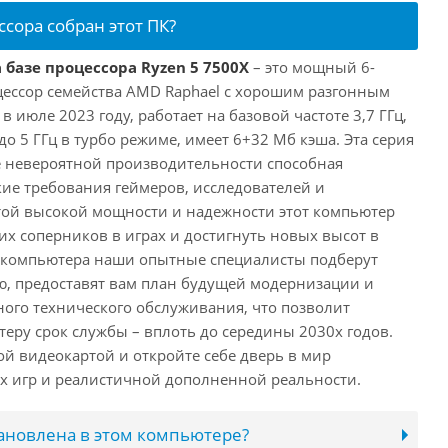
ссора собран этот ПК?
 базе процессора Ryzen 5 7500X
– это мощный 6-
ессор семейства AMD Raphael с хорошим разгонным
июле 2023 году, работает на базовой частоте 3,7 ГГц,
о 5 ГГц в турбо режиме, имеет 6+32 Мб кэша. Эта серия
 невероятной производительности способная
ие требования геймеров, исследователей и
этой высокой мощности и надежности этот компьютер
их соперников в играх и достигнуть новых высот в
е компьютера наши опытные специалисты подберут
, предоставят вам план будущей модернизации и
ного технического обслуживания, что позволит
еру срок службы – вплоть до середины 2030х годов.
ой видеокартой и откройте себе дверь в мир
 игр и реалистичной дополненной реальности.
тановлена в этом компьютере?