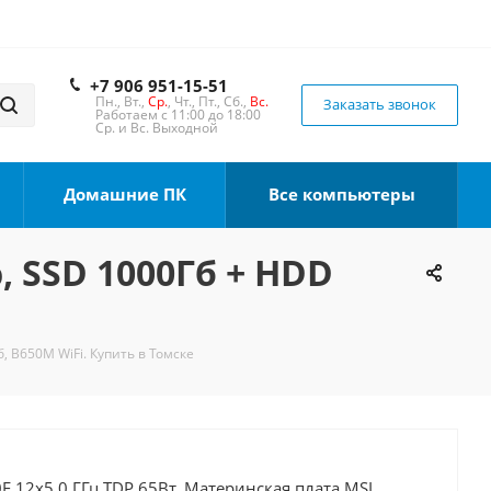
+7 906 951-15-51
Пн., Вт.,
Ср.
, Чт., Пт., Сб.,
Вс.
Заказать звонок
Работаем с 11:00 до 18:00
Ср. и Вс. Выходной
Домашние ПК
Все компьютеры
, SSD 1000Гб + HDD
, B650M WiFi. Купить в Томске
F 12x5.0 ГГц TDP 65Вт, Материнская плата MSI