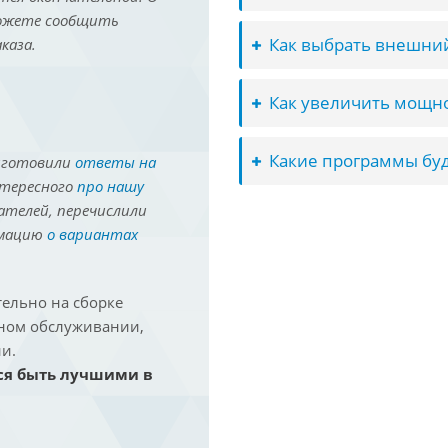
можете сообщить
Как выбрать внешний
каза.
Как увеличить мощно
Какие программы буд
иготовили
ответы на
нтересного
про нашу
ателей, перечислили
рмацию
о вариантах
ельно на сборке
йном обслуживании,
и.
ся быть лучшими в