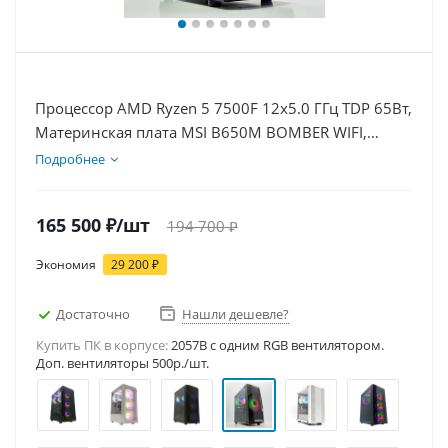
Процессор AMD Ryzen 5 7500F 12x5.0 ГГц TDP 65Вт,
Материнская плата MSI B650M BOMBER WIFI,
Видеокарта RTX 5070 12Гб, Память DDR5 32Gb,
Подробнее
Диски SSD 1000Гб + HDD 1Тб, БП 750Вт
165 500
₽
/шт
194 700
₽
Экономия
29 200
₽
Достаточно
Нашли дешевле?
Купить ПК в корпусе:
2057B c одним RGB вентилятором.
Доп. вентиляторы 500р./шт.