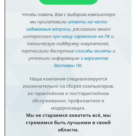
Чтобы помочь Вам с выбором компьютера
мы приготовили
ответы на часто
задаваемые вопросы
, рассказали много
интересного
про нашу гарантию на ПК
и
техническую поддержку покупателей,
перечислили доступные
способы оплаты
и
уточнили информацию
о вариантах
доставки ПК
.
Наша компания специализируется
исключительно на сборке компьютеров,
их гарантийном и постгарантийном
обслуживании, профилактике и
модернизации.
Мы не стараемся охватить всё, мы
стремимся быть лучшими в своей
области.