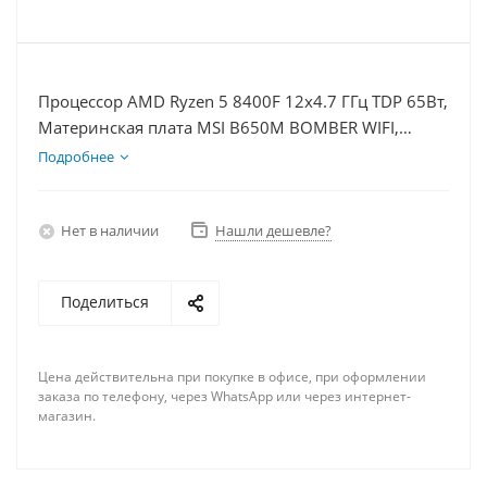
Процессор AMD Ryzen 5 8400F 12x4.7 ГГц TDP 65Вт,
Материнская плата MSI B650M BOMBER WIFI,
Видеокарта RTX 4070S 12Гб, Память DDR5 64Gb,
Подробнее
Диски SSD 1000Гб + HDD 1Тб, БП 750Вт
Нет в наличии
Нашли дешевле?
Поделиться
Цена действительна при покупке в офисе, при оформлении
заказа по телефону, через WhatsApp или через интернет-
магазин.