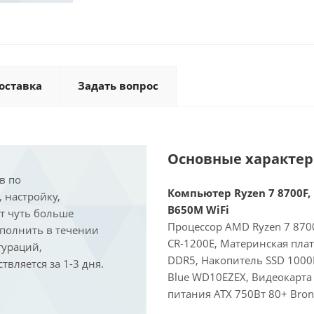
оставка
Задать вопрос
Основные характе
в по
Компьютер Ryzen 7 8700F, 
, настройку,
B650M WiFi
ит чуть больше
Процессор AMD Ryzen 7 8700
ыполнить в течении
CR-1200E, Материнская пла
гураций,
DDR5, Накопитель SSD 1000
вляется за 1-3 дня.
Blue WD10EZEX, Видеокарта 
питания ATX 750Вт 80+ Bron