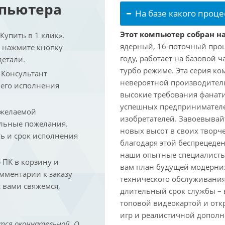
мпьютера
На базе какого проце
Этот компьютер собран на
упить в 1 клик».
ядерный, 16-поточный проц
и нажмите кнопку
году, работает на базовой ч
детали.
турбо режиме. Эта серия к
. Консультант
невероятной производитель
 его исполнения
высокие требования фанат
успешных предпринимателей
 желаемой
изобретателей. Завоевывай
льные пожелания.
новых высот в своих творч
ть и срок исполнения
благодаря этой беспрецеде
наши опытные специалисты
ПК в корзину и
вам план будущей модерниз
омментарии к заказу
технического обслуживания
 вами свяжемся,
длительный срок службы – в
топовой видеокартой и отк
игр и реалистичной дополн
тся окончательной. О