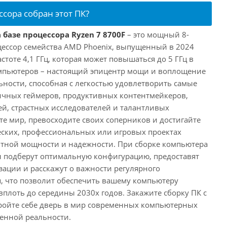
ссора собран этот ПК?
 базе процессора Ryzen 7 8700F
– это мощный 8-
ессор семейства AMD Phoenix, выпущенный в 2024
астоте 4,1 ГГц, которая может повышаться до 5 ГГц в
омпьютеров – настоящий эпицентр мощи и воплощение
ности, способная с легкостью удовлетворить самые
ичных геймеров, продуктивных контентмейкеров,
, страстных исследователей и талантливых
те мир, превосходите своих соперников и достигайте
еских, профессиональных или игровых проектах
нтной мощности и надежности. При сборке компьютера
 подберут оптимальную конфигурацию, предоставят
ации и расскажут о важности регулярного
, что позволит обеспечить вашему компьютеру
плоть до середины 2030х годов. Закажите сборку ПК с
ройте себе дверь в мир современных компьютерных
енной реальности.