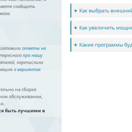
можете сообщить
Как выбрать внешний
каза.
Как увеличить мощно
Какие программы буд
иготовили
ответы на
нтересного
про нашу
ателей, перечислили
рмацию
о вариантах
ельно на сборке
йном обслуживании,
и.
ся быть лучшими в