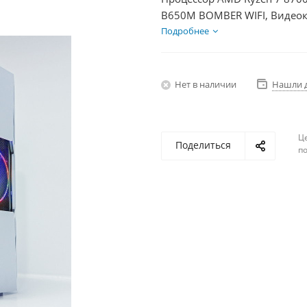
B650M BOMBER WIFI, Видеок
1000Гб + HDD 1Тб, БП 750Вт
Подробнее
Нет в наличии
Нашли 
Ц
Поделиться
по