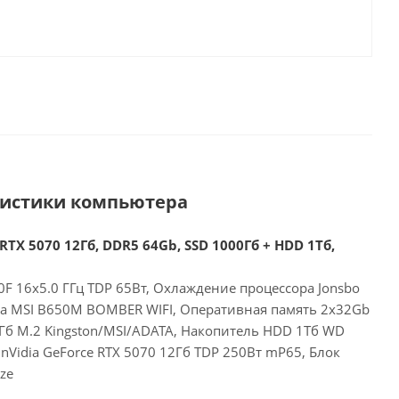
ристики компьютера
RTX 5070 12Гб, DDR5 64Gb, SSD 1000Гб + HDD 1Тб,
F 16x5.0 ГГц TDP 65Вт, Охлаждение процессора Jonsbo
та MSI B650M BOMBER WIFI, Оперативная память 2x32Gb
Гб M.2 Kingston/MSI/ADATA, Накопитель HDD 1Тб WD
nVidia GeForce RTX 5070 12Гб TDP 250Вт mP65, Блок
ze