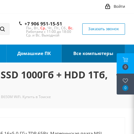
Войти
+7 906 951-15-51
Пн., Вт.,
Ср.
, Чт., Пт., Сб.,
Вс.
Заказать звонок
Работаем с 11:00 до 18:00
Ср. и Вс. Выходной
Домашние ПК
Все компьютеры
0
 SSD 1000Гб + HDD 1Тб,
0
 B650M WiFi. Купить в Томске
F 16x5.0 ГГц TDP 65Вт, Материнская плата MSI