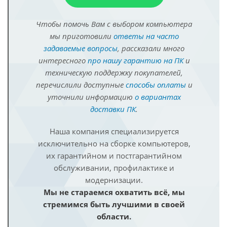
Чтобы помочь Вам с выбором компьютера
мы приготовили
ответы на часто
задаваемые вопросы
, рассказали много
интересного
про нашу гарантию на ПК
и
техническую поддержку покупателей,
перечислили доступные
способы оплаты
и
уточнили информацию
о вариантах
доставки ПК
.
Наша компания специализируется
исключительно на сборке компьютеров,
их гарантийном и постгарантийном
обслуживании, профилактике и
модернизации.
Мы не стараемся охватить всё, мы
стремимся быть лучшими в своей
области.