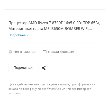
Процессор AMD Ryzen 7 8700F 16x5.0 ГГц TDP 65Вт,
Материнская плата MSI B650M BOMBER WIFI,
Видеокарта RTX 5070 12Гб, Память DDR5 16Gb,
Подробнее
Диски SSD 1000Гб + HDD 1Тб, БП 750Вт
Нет в наличии
Нашли дешевле?
Поделиться
Цена действительна при покупке в офисе, при оформлении
заказа по телефону, через WhatsApp или через интернет-
магазин.