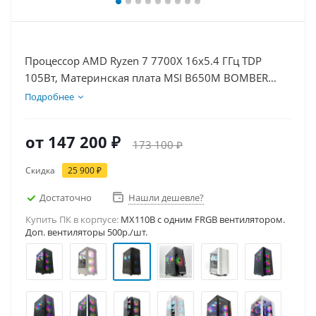
Процессор AMD Ryzen 7 7700X 16x5.4 ГГц TDP
105Вт, Материнская плата MSI B650M BOMBER
WIFI, Видеокарта RTX 5070 12Гб, Память
Подробнее
DDR5 16Gb, Диски SSD 1000Гб, БП 750Вт
от
147 200 ₽
173 100 ₽
Скидка
25 900 ₽
Достаточно
Нашли дешевле?
Купить ПК в корпусе:
MX110B c одним FRGB вентилятором.
Доп. вентиляторы 500р./шт.