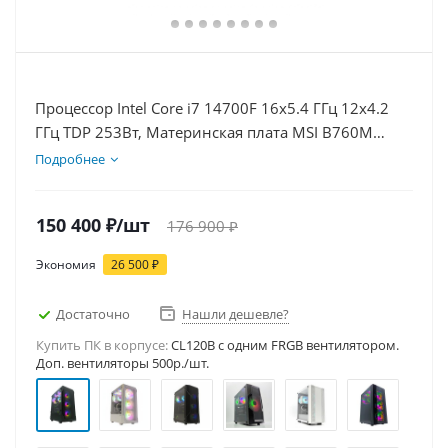
Процессор Intel Core i7 14700F 16x5.4 ГГц 12x4.2
ГГц TDP 253Вт, Материнская плата MSI B760M
BOMBER WIFI D5, Видеокарта RTX 5060Ti 16Гб,
Подробнее
Память DDR5 16Gb, Диски SSD 1000Гб, БП 600Вт
150 400
₽
/шт
176 900
₽
Экономия
26 500
₽
Достаточно
Нашли дешевле?
Купить ПК в корпусе:
CL120B c одним FRGB вентилятором.
Доп. вентиляторы 500р./шт.