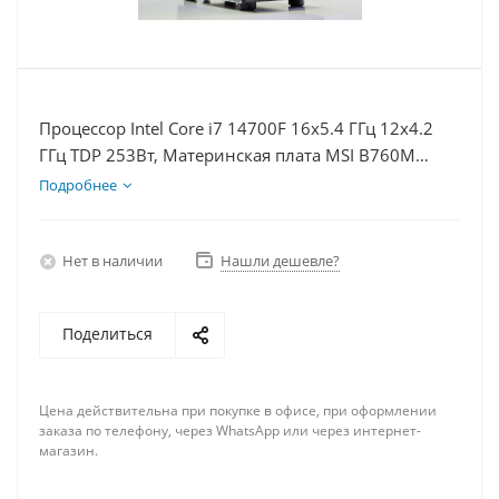
Процессор Intel Core i7 14700F 16x5.4 ГГц 12x4.2
ГГц TDP 253Вт, Материнская плата MSI B760M
BOMBER WIFI D5, Видеокарта RTX 5060Ti 16Гб,
Подробнее
Память DDR5 64Gb, Диски SSD 500Гб + HDD 2Тб,
БП 600Вт
Нет в наличии
Нашли дешевле?
Поделиться
Цена действительна при покупке в офисе, при оформлении
заказа по телефону, через WhatsApp или через интернет-
магазин.