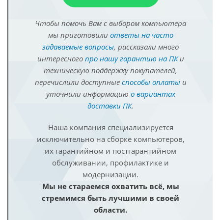
Чтобы помочь Вам с выбором компьютера
мы приготовили
ответы на часто
задаваемые вопросы
, рассказали много
интересного
про нашу гарантию на ПК
и
техническую поддержку покупателей,
перечислили доступные
способы оплаты
и
уточнили информацию
о вариантах
доставки ПК
.
Наша компания специализируется
исключительно на сборке компьютеров,
их гарантийном и постгарантийном
обслуживании, профилактике и
модернизации.
Мы не стараемся охватить всё, мы
стремимся быть лучшими в своей
области.