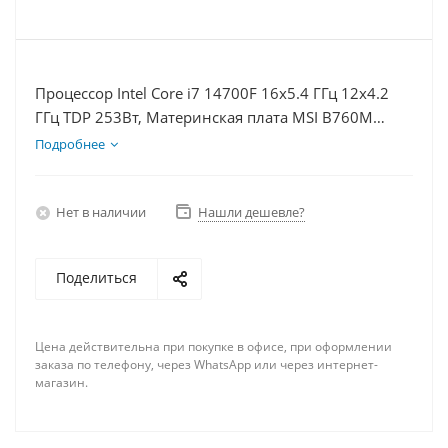
Процессор Intel Core i7 14700F 16x5.4 ГГц 12x4.2
ГГц TDP 253Вт, Материнская плата MSI B760M
BOMBER WIFI D5, Видеокарта RTX 5060 8Гб, Память
Подробнее
DDR5 16Gb, Диски SSD 500Гб + HDD 1Тб, БП 600Вт
Нет в наличии
Нашли дешевле?
Поделиться
Цена действительна при покупке в офисе, при оформлении
заказа по телефону, через WhatsApp или через интернет-
магазин.