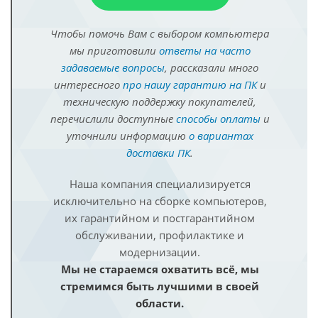
Чтобы помочь Вам с выбором компьютера
мы приготовили
ответы на часто
задаваемые вопросы
, рассказали много
интересного
про нашу гарантию на ПК
и
техническую поддержку покупателей,
перечислили доступные
способы оплаты
и
уточнили информацию
о вариантах
доставки ПК
.
Наша компания специализируется
исключительно на сборке компьютеров,
их гарантийном и постгарантийном
обслуживании, профилактике и
модернизации.
Мы не стараемся охватить всё, мы
стремимся быть лучшими в своей
области.