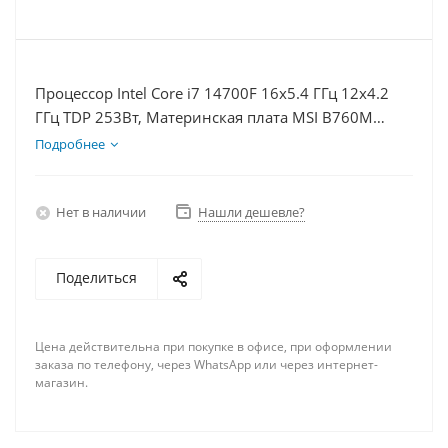
Процессор Intel Core i7 14700F 16x5.4 ГГц 12x4.2
ГГц TDP 253Вт, Материнская плата MSI B760M
BOMBER WIFI D5, Видеокарта RTX 5070 12Гб,
Подробнее
Память DDR5 32Gb, Диски SSD 500Гб + HDD 1Тб,
БП 750Вт
Нет в наличии
Нашли дешевле?
Поделиться
Цена действительна при покупке в офисе, при оформлении
заказа по телефону, через WhatsApp или через интернет-
магазин.