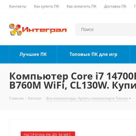
Контакты
Как купить ПК
Как оплатить ПК
Доставка ПК
Лучшие ПК
Топовые ПК для игр
Компьютер Core i7 14700F
B760M WiFi, CL130W. Куп
Главная
-
Каталог
-
Все компьютеры. Купить компьютер в Томске
-
РАССРОЧКА 0% ДО 36 МЕС.