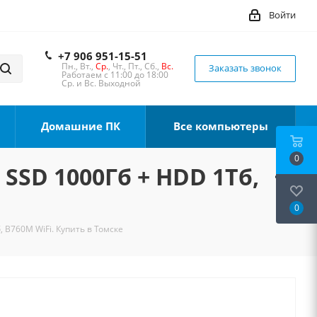
Войти
+7 906 951-15-51
Пн., Вт.,
Ср.
, Чт., Пт., Сб.,
Вс.
Заказать звонок
Работаем с 11:00 до 18:00
Ср. и Вс. Выходной
Домашние ПК
Все компьютеры
0
 SSD 1000Гб + HDD 1Тб,
0
, B760M WiFi. Купить в Томске