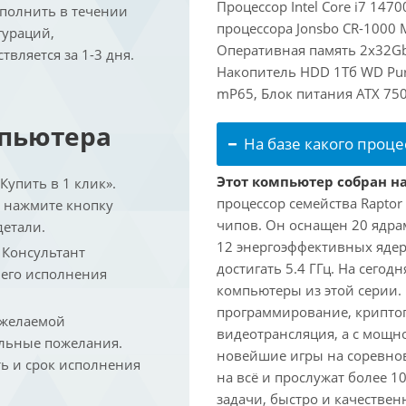
Процессор Intel Core i7 147
ыполнить в течении
процессора Jonsbo CR-1000
гураций,
Оперативная память 2x32Gb
вляется за 1-3 дня.
Накопитель HDD 1Тб WD Purp
mP65, Блок питания ATX 750
мпьютера
На базе какого проце
Этот компьютер собран на
упить в 1 клик».
процессор семейства Raptor
и нажмите кнопку
чипов. Он оснащен 20 ядра
детали.
12 энергоэффективных ядер
. Консультант
достигать 5.4 ГГц. На сегод
 его исполнения
компьютеры из этой серии.
программирование, криптог
 желаемой
видеотрансляция, а с мощ
льные пожелания.
новейшие игры на соревно
ть и срок исполнения
на всё и прослужат более 
задачи, быстро и качествен