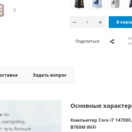
В корз
Ц
Поделиться
по
оставка
Задать вопрос
Основные характе
в по
Компьютер Core i7 14700F,
, настройку,
B760M WiFi
ит чуть больше