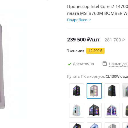
Процессор Intel Core i7 1470
плата MSI B760M BOMBER WIF
DDR5 64Gb, Диски SSD 1000Г
Подробнее
239 500
₽
/шт
281 700
₽
Экономия
42 200
₽
Достаточно
Нашли де
Купить ПК в корпусе:
CL130W c од