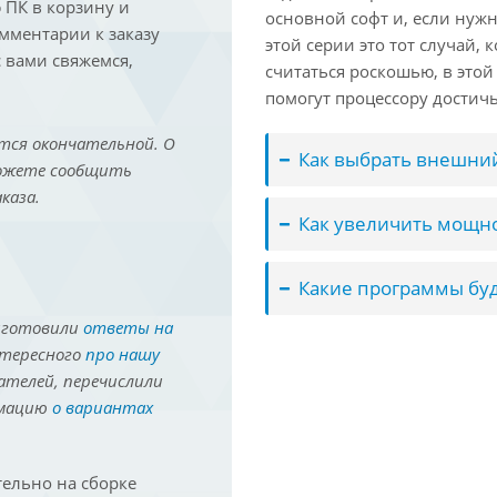
ПК в корзину и
основной софт и, если нужн
омментарии к заказу
этой серии это тот случай,
 вами свяжемся,
считаться роскошью, в это
помогут процессору достич
тся окончательной. О
Как выбрать внешний
можете сообщить
каза.
Как увеличить мощно
Какие программы буд
иготовили
ответы на
нтересного
про нашу
ателей, перечислили
рмацию
о вариантах
ельно на сборке