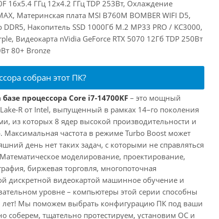
00F 16x5.4 ГГц 12x4.2 ГГц TDP 253Вт, Охлаждение
 MAX, Материнская плата MSI B760M BOMBER WIFI D5,
 DDR5, Накопитель SSD 1000Гб M.2 MP33 PRO / KC3000,
le, Видеокарта nVidia GeForce RTX 5070 12Гб TDP 250Вт
Вт 80+ Bronze
ссора собран этот ПК?
 базе процессора Core i7-14700KF
– это мощный
 Lake-R от Intel, выпущенный в рамках 14–го поколения
ми, из которых 8 ядер высокой производительности и
. Максимальная частота в режиме Turbo Boost может
няшний день нет таких задач, с которыми не справляться
 Математическое моделирование, проектирование,
рафия, биржевая торговля, многопоточная
ной дискретной видеокартой машинное обучение и
вательном уровне – компьютеры этой серии способны
10 лет! Мы поможем выбрать конфигурацию ПК под ваши
но соберем, тщательно протестируем, установим ОС и