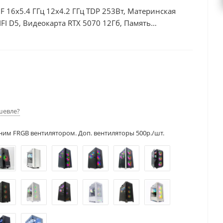
0F 16x5.4 ГГц 12x4.2 ГГц TDP 253Вт, Материнская
I D5, Видеокарта RTX 5070 12Гб, Память
б + HDD 1Тб, БП 750Вт
шевле?
ним FRGB вентилятором. Доп. вентиляторы 500р./шт.