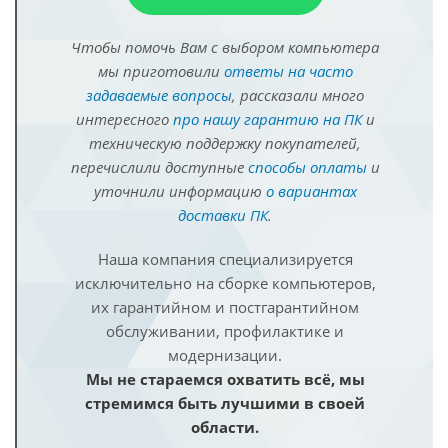
Чтобы помочь Вам с выбором компьютера
мы приготовили
ответы на часто
задаваемые вопросы
, рассказали много
интересного
про нашу гарантию на ПК
и
техническую поддержку покупателей,
перечислили доступные
способы оплаты
и
уточнили информацию
о вариантах
доставки ПК
.
Наша компания специализируется
исключительно на сборке компьютеров,
их гарантийном и постгарантийном
обслуживании, профилактике и
модернизации.
Мы не стараемся охватить всё, мы
стремимся быть лучшими в своей
области.