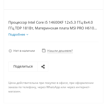
Процессор Intel Core i5 14600KF 12x5.3 ГГц 8x4.0
ГГц TDP 181Вт, Материнская плата MSI PRO H610M-
E, Видеокарта RTX 5080 16Гб, Память DDR4 32Gb,
Подробнее
Диски SSD 500Гб + HDD 2Тб, БП 850Вт
Нет в наличии
Нашли дешевле?
Поделиться
Цена действительна при покупке в офисе, при оформлении
заказа по телефону, через WhatsApp или через интернет-
магазин.