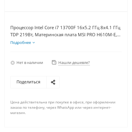
Процессор Intel Core i7 13700F 16x5.2 ГГц 8x4.1 ГГц
TDP 219Вт, Материнская плата MSI PRO H610M-E,
Видеокарта RTX 5080 16Гб, Память DDR4 16Gb,
Подробнее
Диски SSD 500Гб + HDD 1Тб, БП 850Вт
Нет в наличии
Нашли дешевле?
Поделиться
Цена действительна при покупке в офисе, при оформлении
заказа по телефону, через WhatsApp или через интернет-
магазин.