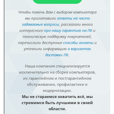
Чтобы помочь Вам с выбором компьютера
мы приготовили
ответы на часто
задаваемые вопросы
, рассказали много
интересного
про нашу гарантию на ПК
и
техническую поддержку покупателей,
перечислили доступные
способы оплаты
и
уточнили информацию
о вариантах
доставки ПК
.
Наша компания специализируется
исключительно на сборке компьютеров,
их гарантийном и постгарантийном
обслуживании, профилактике и
модернизации.
Мы не стараемся охватить всё, мы
стремимся быть лучшими в своей
области.