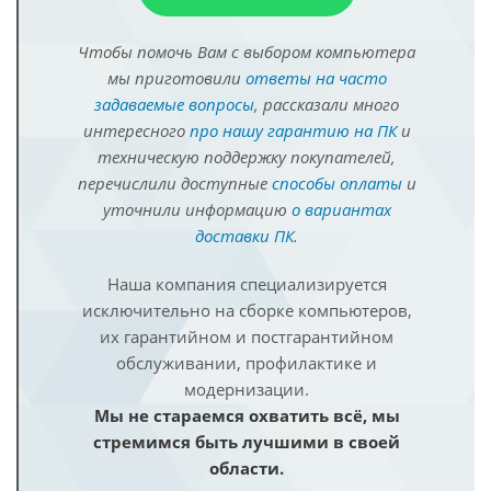
Чтобы помочь Вам с выбором компьютера
мы приготовили
ответы на часто
задаваемые вопросы
, рассказали много
интересного
про нашу гарантию на ПК
и
техническую поддержку покупателей,
перечислили доступные
способы оплаты
и
уточнили информацию
о вариантах
доставки ПК
.
Наша компания специализируется
исключительно на сборке компьютеров,
их гарантийном и постгарантийном
обслуживании, профилактике и
модернизации.
Мы не стараемся охватить всё, мы
стремимся быть лучшими в своей
области.