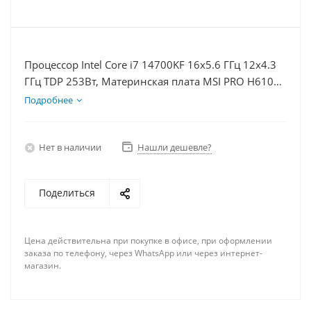
Процессор Intel Core i7 14700KF 16x5.6 ГГц 12x4.3
ГГц TDP 253Вт, Материнская плата MSI PRO H610M-
E, Видеокарта RTX 5080 16Гб, Память DDR4 16Gb,
Подробнее
Диски SSD 500Гб, БП 850Вт
Нет в наличии
Нашли дешевле?
Поделиться
Цена действительна при покупке в офисе, при оформлении
заказа по телефону, через WhatsApp или через интернет-
магазин.