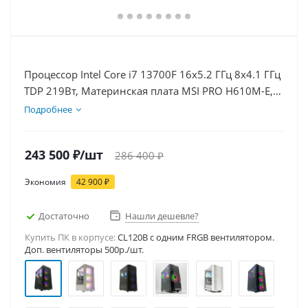
Процессор Intel Core i7 13700F 16x5.2 ГГц 8x4.1 ГГц
TDP 219Вт, Материнская плата MSI PRO H610M-E,
Видеокарта RTX 5080 16Гб, Память DDR4 32Gb,
Подробнее
Диски SSD 1000Гб + HDD 2Тб, БП 850Вт
243 500
₽
/шт
286 400
₽
Экономия
42 900
₽
Достаточно
Нашли дешевле?
Купить ПК в корпусе:
CL120B c одним FRGB вентилятором.
Доп. вентиляторы 500р./шт.