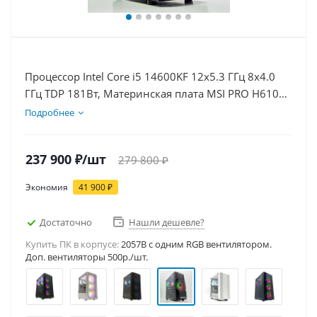
Процессор Intel Core i5 14600KF 12x5.3 ГГц 8x4.0
ГГц TDP 181Вт, Материнская плата MSI PRO H610M-
E, Видеокарта RTX 5080 16Гб, Память DDR4 32Gb,
Подробнее
Диски SSD 1000Гб + HDD 2Тб, БП 850Вт
237 900
₽
/шт
279 800
₽
Экономия
41 900
₽
Достаточно
Нашли дешевле?
Купить ПК в корпусе:
2057B c одним RGB вентилятором.
Доп. вентиляторы 500р./шт.