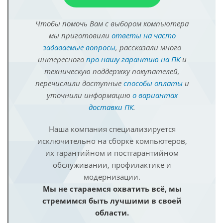
Чтобы помочь Вам с выбором компьютера
мы приготовили
ответы на часто
задаваемые вопросы
, рассказали много
интересного
про нашу гарантию на ПК
и
техническую поддержку покупателей,
перечислили доступные
способы оплаты
и
уточнили информацию
о вариантах
доставки ПК
.
Наша компания специализируется
исключительно на сборке компьютеров,
их гарантийном и постгарантийном
обслуживании, профилактике и
модернизации.
Мы не стараемся охватить всё, мы
стремимся быть лучшими в своей
области.