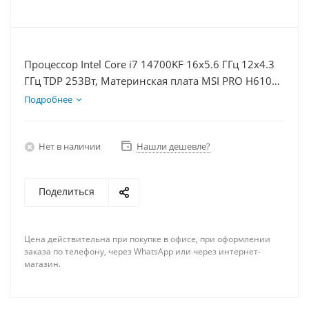
Процессор Intel Core i7 14700KF 16x5.6 ГГц 12x4.3
ГГц TDP 253Вт, Материнская плата MSI PRO H610M-
E, Видеокарта RTX 5080 16Гб, Память DDR4 16Gb,
Подробнее
Диски SSD 1000Гб + HDD 1Тб, БП 850Вт
Нет в наличии
Нашли дешевле?
Поделиться
Цена действительна при покупке в офисе, при оформлении
заказа по телефону, через WhatsApp или через интернет-
магазин.