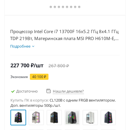
Процессор Intel Core i7 13700F 16x5.2 ГГц 8x4.1 ГГц
TDP 219Вт, Материнская плата MSI PRO H610M-E,
Видеокарта RTX 5080 16Гб, Память DDR4 16Gb,
Подробнее
Диски SSD 1000Гб + HDD 2Тб, БП 850Вт
227 700
₽
/шт
267 800
₽
Экономия
40 100
₽
Достаточно
Нашли дешевле?
Купить ПК в корпусе:
CL120B c одним FRGB вентилятором.
Доп. вентиляторы 500р./шт.