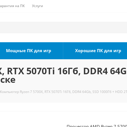
Гарантия на ПК
Услуги
Мощные ПК для игр
Хорошие ПК для игр
 RTX 5070Ti 16Гб, DDR4 64G
мске
Компьютер Ryzen 7 5700X, RTX 5070Ti 16Гб, DDR4 64Gb, SSD 1000Гб + HDD 2
Процессор AMD Ryzen 7 5700