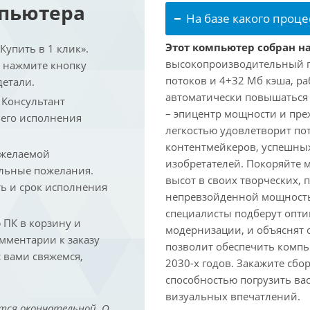
мпьютера
На базе какого проце
Этот компьютер собран на
упить в 1 клик».
высокопроизводительный про
и нажмите кнопку
потоков и 4+32 Мб кэша, раб
детали.
автоматически повышаться д
. Консультант
– эпицентр мощности и пре
 его исполнения
легкостью удовлетворит по
контентмейкеров, успешных
 желаемой
изобретателей. Покоряйте 
льные пожелания.
высот в своих творческих,
ть и срок исполнения
непревзойденной мощность
специалисты подберут опт
ПК в корзину и
модернизации, и объяснят 
омментарии к заказу
позволит обеспечить компь
 вами свяжемся,
2030-х годов. Закажите сбо
способностью погрузить ва
визуальных впечатлений.
тся окончательной. О