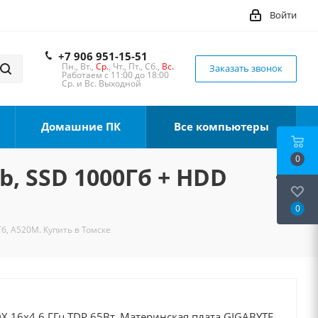
Войти
+7 906 951-15-51
Пн., Вт.,
Ср.
, Чт., Пт., Сб.,
Вс.
Заказать звонок
Работаем с 11:00 до 18:00
Ср. и Вс. Выходной
Домашние ПК
Все компьютеры
0
b, SSD 1000Гб + HDD
0
Тб, A520M. Купить в Томске
X 16x4.6 ГГц TDP 65Вт, Материнская плата GIGABYTE