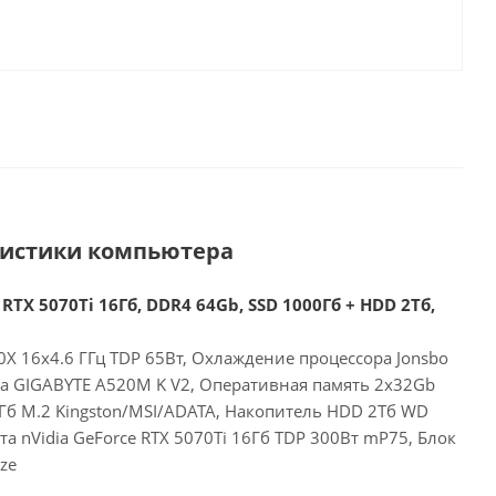
ристики компьютера
RTX 5070Ti 16Гб, DDR4 64Gb, SSD 1000Гб + HDD 2Тб,
X 16x4.6 ГГц TDP 65Вт, Охлаждение процессора Jonsbo
та GIGABYTE A520M K V2, Оперативная память 2x32Gb
Гб M.2 Kingston/MSI/ADATA, Накопитель HDD 2Тб WD
а nVidia GeForce RTX 5070Ti 16Гб TDP 300Вт mP75, Блок
ze