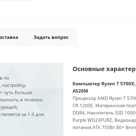
оставка
Задать вопрос
Основные характе
в по
Компьютер Ryzen 7 5700X, 
, настройку,
A520M
ит чуть больше
Процессор AMD Ryzen 7 5700
ыполнить в течении
CR-1200E, Материнская пла
гураций,
DDR4, Накопитель SSD 1000
вляется за 1-3 дня.
Purple WD23PURZ, Видеокарт
питания ATX 750Вт 80+ Bron