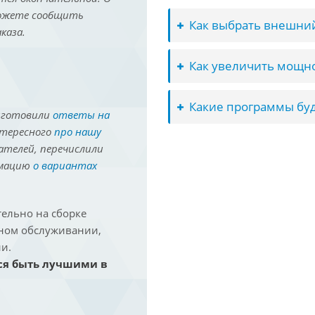
можете сообщить
Как выбрать внешний
каза.
Как увеличить мощно
Какие программы буд
иготовили
ответы на
нтересного
про нашу
ателей, перечислили
рмацию
о вариантах
ельно на сборке
йном обслуживании,
и.
ся быть лучшими в