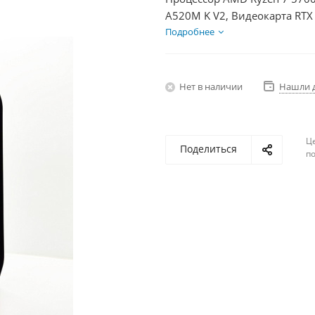
A520M K V2, Видеокарта RTX
+ HDD 2Тб, БП 750Вт
Подробнее
Нет в наличии
Нашли 
Ц
Поделиться
по