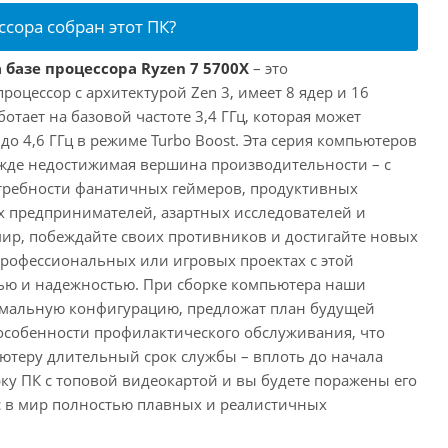
ссора собран этот ПК?
 базе процессора Ryzen 7 5700X
– это
цессор с архитектурой Zen 3, имеет 8 ядер и 16
отает на базовой частоте 3,4 ГГц, которая может
о 4,6 ГГц в режиме Turbo Boost. Эта серия компьютеров
жде недостижимая вершина производительности – с
требности фанатичных геймеров, продуктивных
 предпринимателей, азартных исследователей и
мир, побеждайте своих противников и достигайте новых
 профессиональных или игровых проектах с этой
ю и надежностью. При сборке компьютера наши
имальную конфигурацию, предложат план будущей
особенности профилактического обслуживания, что
ютеру длительный срок службы – вплоть до начала
рку ПК с топовой видеокартой и вы будете поражены его
с в мир полностью плавных и реалистичных