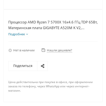
Процессор AMD Ryzen 7 5700X 16x4.6 ГГц TDP 65Вт,
Материнская плата GIGABYTE A520M K V2,
Видеокарта RTX 5070Ti 16Гб, Память DDR4 64Gb,
Подробнее
Диски SSD 1000Гб, БП 750Вт
Нет в наличии
Нашли дешевле?
Поделиться
Цена действительна при покупке в офисе, при оформлении
заказа по телефону, через WhatsApp или через интернет-
магазин.