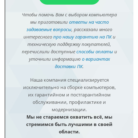
Чтобы помочь Вам с выбором компьютера
мы приготовили
ответы на часто
задаваемые вопросы
, рассказали много
интересного
про нашу гарантию на ПК
и
техническую поддержку покупателей,
перечислили доступные
способы оплаты
и
уточнили информацию
о вариантах
доставки ПК
.
Наша компания специализируется
исключительно на сборке компьютеров,
их гарантийном и постгарантийном
обслуживании, профилактике и
модернизации.
Мы не стараемся охватить всё, мы
стремимся быть лучшими в своей
области.