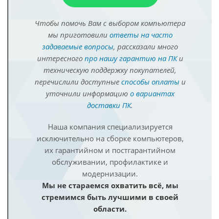
Чтобы помочь Вам с выбором компьютера
мы приготовили
ответы на часто
задаваемые вопросы
, рассказали много
интересного
про нашу гарантию на ПК
и
техническую поддержку покупателей,
перечислили доступные
способы оплаты
и
уточнили информацию
о вариантах
доставки ПК
.
Наша компания специализируется
исключительно на сборке компьютеров,
их гарантийном и постгарантийном
обслуживании, профилактике и
модернизации.
Мы не стараемся охватить всё, мы
стремимся быть лучшими в своей
области.