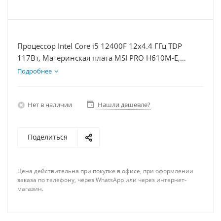
Процессор Intel Core i5 12400F 12x4.4 ГГц TDP
117Вт, Материнская плата MSI PRO H610M-E,
Видеокарта RTX 5080 16Гб, Память DDR4 16Gb,
Подробнее
Диски SSD 500Гб + HDD 2Тб, БП 850Вт
Нет в наличии
Нашли дешевле?
Поделиться
Цена действительна при покупке в офисе, при оформлении
заказа по телефону, через WhatsApp или через интернет-
магазин.