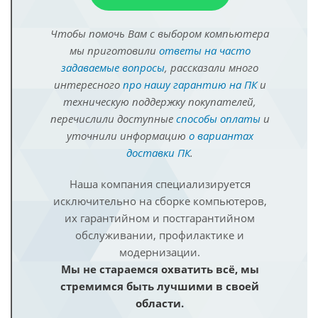
Чтобы помочь Вам с выбором компьютера
мы приготовили
ответы на часто
задаваемые вопросы
, рассказали много
интересного
про нашу гарантию на ПК
и
техническую поддержку покупателей,
перечислили доступные
способы оплаты
и
уточнили информацию
о вариантах
доставки ПК
.
Наша компания специализируется
исключительно на сборке компьютеров,
их гарантийном и постгарантийном
обслуживании, профилактике и
модернизации.
Мы не стараемся охватить всё, мы
стремимся быть лучшими в своей
области.