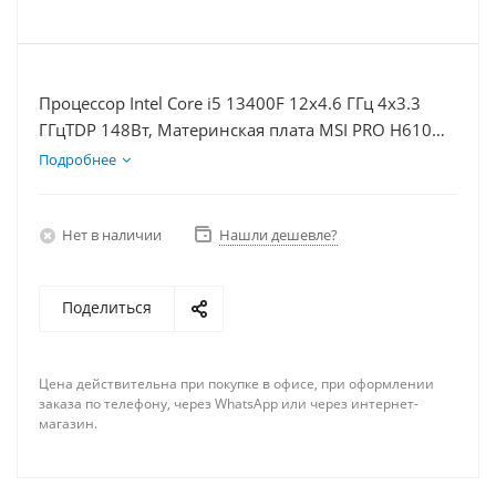
Процессор Intel Core i5 13400F 12x4.6 ГГц 4x3.3
ГГцTDP 148Вт, Материнская плата MSI PRO H610M-
E, Видеокарта RTX 5080 16Гб, Память DDR4 64Gb,
Подробнее
Диски SSD 500Гб + HDD 1Тб, БП 850Вт
Нет в наличии
Нашли дешевле?
Поделиться
Цена действительна при покупке в офисе, при оформлении
заказа по телефону, через WhatsApp или через интернет-
магазин.