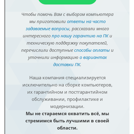
Чтобы помочь Вам с выбором компьютера
мы приготовили
ответы на часто
задаваемые вопросы
, рассказали много
интересного
про нашу гарантию на ПК
и
техническую поддержку покупателей,
перечислили доступные
способы оплаты
и
уточнили информацию
о вариантах
доставки ПК
.
Наша компания специализируется
исключительно на сборке компьютеров,
их гарантийном и постгарантийном
обслуживании, профилактике и
модернизации.
Мы не стараемся охватить всё, мы
стремимся быть лучшими в своей
области.