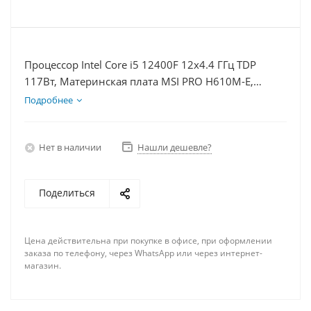
Процессор Intel Core i5 12400F 12x4.4 ГГц TDP
117Вт, Материнская плата MSI PRO H610M-E,
Видеокарта RTX 5080 16Гб, Память DDR4 64Gb,
Подробнее
Диски SSD 500Гб, БП 850Вт
Нет в наличии
Нашли дешевле?
Поделиться
Цена действительна при покупке в офисе, при оформлении
заказа по телефону, через WhatsApp или через интернет-
магазин.