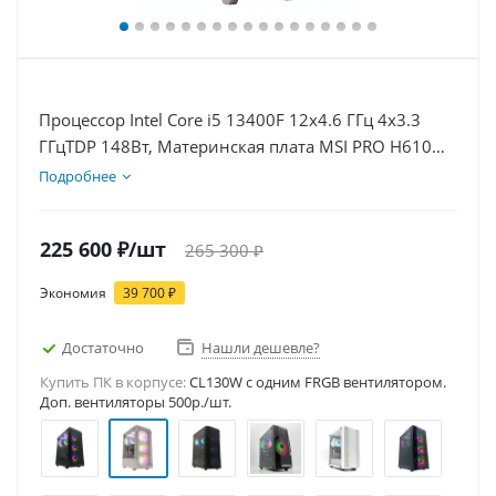
Процессор Intel Core i5 13400F 12x4.6 ГГц 4x3.3
ГГцTDP 148Вт, Материнская плата MSI PRO H610M-
E, Видеокарта RTX 5080 16Гб, Память DDR4 16Gb,
Подробнее
Диски SSD 1000Гб + HDD 1Тб, БП 850Вт
225 600
₽
/шт
265 300
₽
Экономия
39 700
₽
Достаточно
Нашли дешевле?
Купить ПК в корпусе:
CL130W c одним FRGB вентилятором.
Доп. вентиляторы 500р./шт.