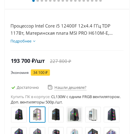
Процессор Intel Core i5 12400F 12x4.4 ГГц TDP
117Вт, Материнская плата MSI PRO H610M-E,
Видеокарта RTX 5080 16Гб, Память DDR4 16Gb,
Подробнее
Диски SSD 1000Гб, БП 850Вт
193 700
₽
/шт
227 800
₽
Экономия
34 100
₽
Достаточно
Нашли дешевле?
Купить ПК в корпусе:
CL130W c одним FRGB вентилятором.
Доп. вентиляторы 500р./шт.