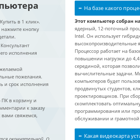
мпьютера
На базе какого проце
Этот компьютер собран на 
упить в 1 клик».
ядерный, 12-поточный проц
и нажмите кнопку
Intel. Он использует гибри
детали.
высокопроизводительные яд
. Консультант
Процессор работает на базо
 его исполнения
повышении нагрузки до 4,4
серединой, которая позвол
 желаемой
вычислительные задачи. Мы
льные пожелания.
компьютеров будет пользов
ть и срок исполнения
продвинутых студентов, кл
проектировщиков. При сбор
ПК в корзину и
скомплектовать оптимальн
омментарии к заказу
программирования или про
 вами свяжемся,
обслуживании и грамотной 
Какая видеокарта ус
тся окончательной. О