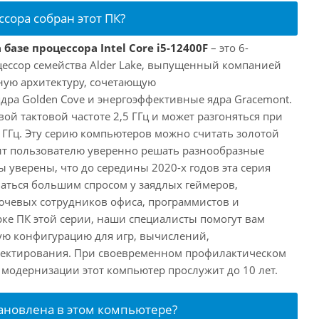
ссора собран этот ПК?
базе процессора Intel Core i5-12400F
– это 6-
ессор семейства Alder Lake, выпущенный компанией
дную архитектуру, сочетающую
ра Golden Cove и энергоэффективные ядра Gracemont.
вой тактовой частоте 2,5 ГГц и может разгоняться при
 ГГц. Эту серию компьютеров можно считать золотой
ит пользователю уверенно решать разнообразные
 уверены, что до середины 2020-х годов эта серия
аться большим спросом у заядлых геймеров,
ючевых сотрудников офиса, программистов и
ке ПК этой серии, наши специалисты помогут вам
ую конфигурацию для игр, вычислений,
ектирования. При своевременном профилактическом
модернизации этот компьютер прослужит до 10 лет.
тановлена в этом компьютере?