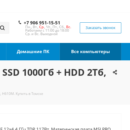
+7 906 951-15-51
Пн., Вт.,
Ср.
, Чт., Пт., Сб.,
Вс.
Заказать звонок
Работаем с 11:00 до 18:00
Ср. и Вс. Выходной
Домашние ПК
Все компьютеры
 SSD 1000Гб + HDD 2Тб,
, H610M. Купить в Томске
00F 12x4.4 ГГц TDP 117Вт, Материнская плата MSI PRO