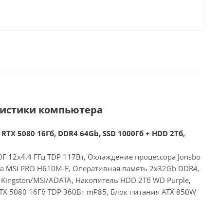
ристики компьютера
 RTX 5080 16Гб, DDR4 64Gb, SSD 1000Гб + HDD 2Тб,
00F 12x4.4 ГГц TDP 117Вт, Охлаждение процессора Jonsbo
та MSI PRO H610M-E, Оперативная память 2x32Gb DDR4,
Kingston/MSI/ADATA, Накопитель HDD 2Тб WD Purple,
RTX 5080 16Гб TDP 360Вт mP85, Блок питания ATX 850W