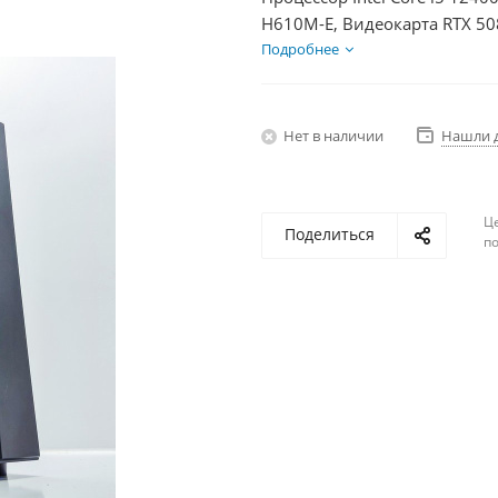
H610M-E, Видеокарта RTX 50
HDD 2Тб, БП 850Вт
Подробнее
Нет в наличии
Нашли 
Ц
Поделиться
по