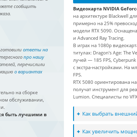
можете сообщить
Видеокарта NVIDIA GeForc
каза.
на архитектуре Blackwell д
примерно на 25% превосходи
модели RTX 5090. Оснащена
и Advanced Ray Tracing.
В играх на 1080p видеокар
иготовили
ответы на
титулах: Dragon's Age: The V
нтересного
про нашу
лучей — 185 FPS, Cyberpunk
ателей, перечислили
с экстра-настройками. На м
рмацию
о вариантах
FPS.
RTX 5080 ориентирована на
получат инструмент для реа
ельно на сборке
Lumion. Специалисты по VFX 
йном обслуживании,
и.
Как выбрать внешний
ся быть лучшими в
Как увеличить мощно