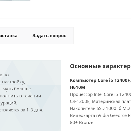
оставка
Задать вопрос
Основные характе
в по
Компьютер Core i5 12400F,
, настройку,
H610M
ит чуть больше
Процессор Intel Core i5 124
ыполнить в течении
CR-1200E, Материнская пла
гураций,
Накопитель SSD 1000Гб M.2 
вляется за 1-3 дня.
Видеокарта nVidia GeForce 
80+ Bronze