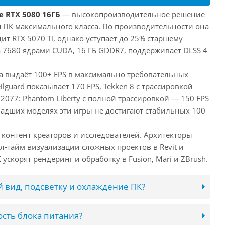
e RTX 5080 16ГБ
— высокопроизводительное решение
ля ПК максимального класса. По производительности она
т RTX 5070 Ti, однако уступает до 25% старшему
 7680 ядрами CUDA, 16 ГБ GDDR7, поддерживает DLSS 4
та выдаёт 100+ FPS в максимально требовательных
eilguard показывает 170 FPS, Tekken 8 с трассировкой
 2077: Phantom Liberty с полной трассировкой — 150 FPS
ладших моделях эти игры не достигают стабильных 100
 контент креаторов и исследователей. Архитекторы
л-тайм визуализации сложных проектов в Revit и
ускорят рендеринг и обработку в Fusion, Mari и ZBrush.
 вид, подсветку и охлаждение ПК?
сть блока питания?